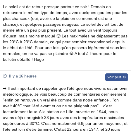
Le soleil est de retour presque partout ce soir ! Demain on
retrouvera le même type de temps, avec quelques gouttes pour les
plus chanceux (oui, avoir de la pluie en ce moment est une
chance), et quelques passages nuageux. Le soleil devrait tout de
même être un peu plus présent. Le tout avec un vent toujours
d'ouest, mais moins marqué 🙂 Les maximales ne dépasseront pas
les 20°C à 23°C demain, ce qui peut sembler exceptionnel depuis
le début de l'été. Pour une fois qu'on passera légèrement sous les
normales, on ne va pas se plaindre 😁 A tout à l'heure pour le
bulletin détaillé ! Hugo
Il y a 16 heures
Voir plus
➡ Il est important de rappeler que l'été que nous vivons est un ovni
météorologique. Je vois beaucoup de commentaires dernièrement
"enfin on retrouve un vrai été comme dans notre enfance", "on
avait 40°C tout l'été avant et on ne se plaignait pas"... c'est
factuellement faux. A la station de Lille, ouverte en 1944, nous
avons déjà enregistré 33 jours avec des températures maximales
supérieures à 30°C. C'est normalement 6.8j par an en moyenne, et
l'été est loin d'être terminé. C'était 22 jours en 1947, et 20 jours