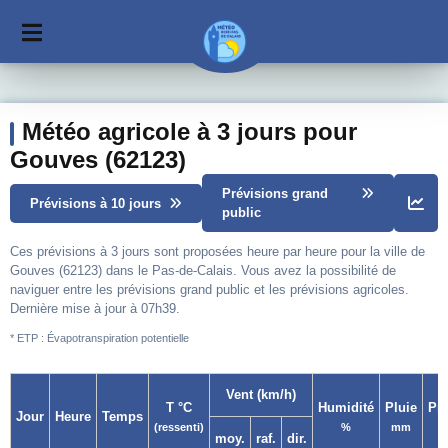
Météo agricole à 3 jours pour
Gouves (62123)
Prévisions grand
Prévisions à 10 jours
public
Ces prévisions à 3 jours sont proposées heure par heure pour la ville de
Gouves (62123) dans le Pas-de-Calais. Vous avez la possibilité de
naviguer entre les prévisions grand public et les prévisions agricoles.
Dernière mise à jour à 07h39.
* ETP : Évapotranspiration potentielle
Vent (km/h)
T °C
Humidité
Pluie
Pr
Jour
Heure
Temps
(ressenti)
%
mm
moy.
raf.
dir.