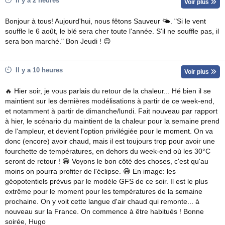
Il y a 2 heures
Voir plus
Bonjour à tous! Aujourd'hui, nous fêtons Sauveur 🌤. "Si le vent
souffle le 6 août, le blé sera cher toute l'année. S'il ne souffle pas, il
sera bon marché." Bon Jeudi ! 😊
Il y a 10 heures
Voir plus
🔥 Hier soir, je vous parlais du retour de la chaleur... Hé bien il se
maintient sur les dernières modélisations à partir de ce week-end,
et notamment à partir de dimanche/lundi. Fait nouveau par rapport
à hier, le scénario du maintient de la chaleur pour la semaine prend
de l'ampleur, et devient l'option privilégiée pour le moment. On va
donc (encore) avoir chaud, mais il est toujours trop pour avoir une
fourchette de températures, en dehors du week-end où les 30°C
seront de retour ! 😁 Voyons le bon côté des choses, c'est qu'au
moins on pourra profiter de l'éclipse. 😅 En image: les
géopotentiels prévus par le modèle GFS de ce soir. Il est le plus
extrême pour le moment pour les températures de la semaine
prochaine. On y voit cette langue d'air chaud qui remonte... à
nouveau sur la France. On commence à être habitués ! Bonne
soirée, Hugo