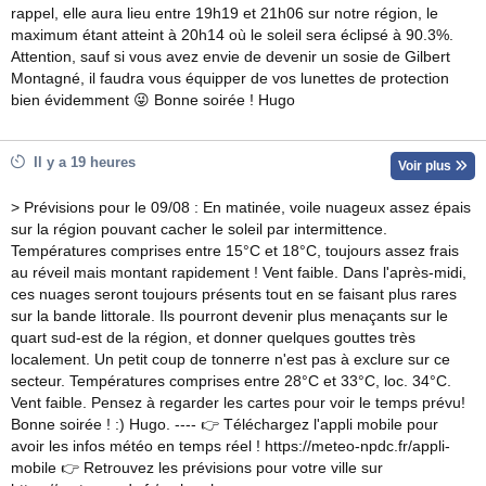
rappel, elle aura lieu entre 19h19 et 21h06 sur notre région, le
maximum étant atteint à 20h14 où le soleil sera éclipsé à 90.3%.
Attention, sauf si vous avez envie de devenir un sosie de Gilbert
Montagné, il faudra vous équipper de vos lunettes de protection
bien évidemment 😜 Bonne soirée ! Hugo
Il y a 19 heures
Voir plus
> Prévisions pour le 09/08 : En matinée, voile nuageux assez épais
sur la région pouvant cacher le soleil par intermittence.
Températures comprises entre 15°C et 18°C, toujours assez frais
au réveil mais montant rapidement ! Vent faible. Dans l'après-midi,
ces nuages seront toujours présents tout en se faisant plus rares
sur la bande littorale. Ils pourront devenir plus menaçants sur le
quart sud-est de la région, et donner quelques gouttes très
localement. Un petit coup de tonnerre n'est pas à exclure sur ce
secteur. Températures comprises entre 28°C et 33°C, loc. 34°C.
Vent faible. Pensez à regarder les cartes pour voir le temps prévu!
Bonne soirée ! :) Hugo. ---- 👉 Téléchargez l'appli mobile pour
avoir les infos météo en temps réel ! https://meteo-npdc.fr/appli-
mobile 👉 Retrouvez les prévisions pour votre ville sur