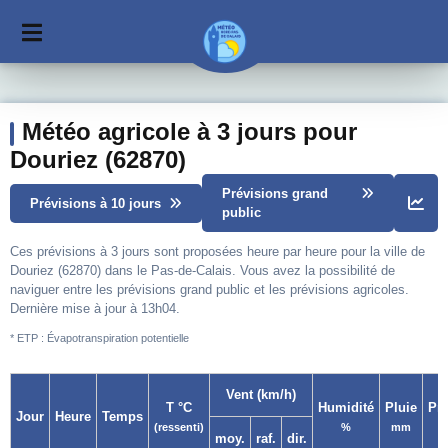
Météo agricole à 3 jours pour
Douriez (62870)
Prévisions grand
Prévisions à 10 jours
public
Ces prévisions à 3 jours sont proposées heure par heure pour la ville de
Douriez (62870) dans le Pas-de-Calais. Vous avez la possibilité de
naviguer entre les prévisions grand public et les prévisions agricoles.
Dernière mise à jour à 13h04.
* ETP : Évapotranspiration potentielle
Vent (km/h)
T °C
Humidité
Pluie
Pr
Jour
Heure
Temps
(ressenti)
%
mm
moy.
raf.
dir.