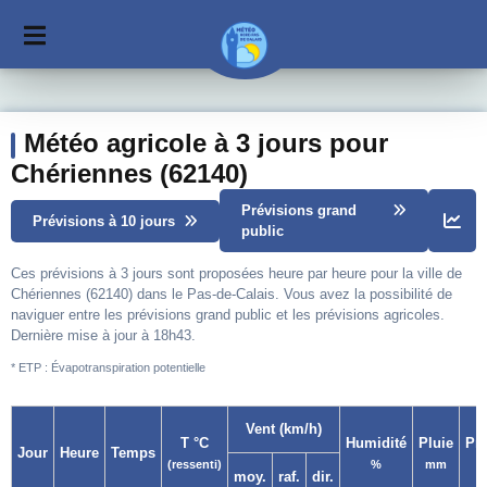
Météo agricole à 3 jours pour
Chériennes (62140)
Prévisions grand
Prévisions à 10 jours
public
Ces prévisions à 3 jours sont proposées heure par heure pour la ville de
Chériennes (62140) dans le Pas-de-Calais. Vous avez la possibilité de
naviguer entre les prévisions grand public et les prévisions agricoles.
Dernière mise à jour à 18h43.
* ETP : Évapotranspiration potentielle
Vent (km/h)
T °C
Humidité
Pluie
Pr
Jour
Heure
Temps
(ressenti)
%
mm
moy.
raf.
dir.