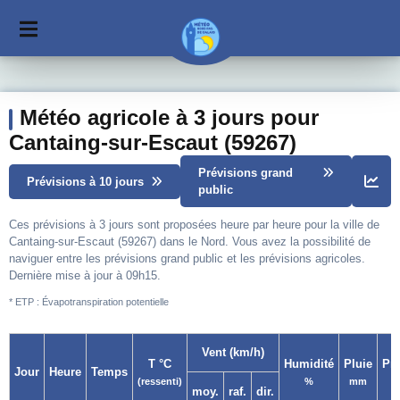
Météo agricole à 3 jours pour
Cantaing-sur-Escaut (59267)
Prévisions grand
Prévisions à 10 jours
public
Ces prévisions à 3 jours sont proposées heure par heure pour la ville de
Cantaing-sur-Escaut (59267) dans le Nord. Vous avez la possibilité de
naviguer entre les prévisions grand public et les prévisions agricoles.
Dernière mise à jour à 09h15.
* ETP : Évapotranspiration potentielle
Vent (km/h)
T °C
Humidité
Pluie
Pr
Jour
Heure
Temps
(ressenti)
%
mm
moy.
raf.
dir.