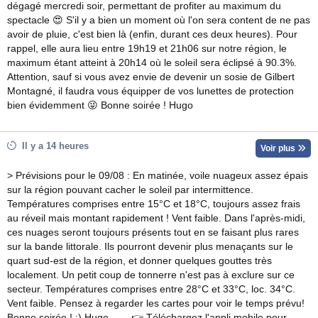
dégagé mercredi soir, permettant de profiter au maximum du
spectacle 😍 S'il y a bien un moment où l'on sera content de ne pas
avoir de pluie, c'est bien là (enfin, durant ces deux heures). Pour
rappel, elle aura lieu entre 19h19 et 21h06 sur notre région, le
maximum étant atteint à 20h14 où le soleil sera éclipsé à 90.3%.
Attention, sauf si vous avez envie de devenir un sosie de Gilbert
Montagné, il faudra vous équipper de vos lunettes de protection
bien évidemment 😜 Bonne soirée ! Hugo
Il y a 14 heures
Voir plus
> Prévisions pour le 09/08 : En matinée, voile nuageux assez épais
sur la région pouvant cacher le soleil par intermittence.
Températures comprises entre 15°C et 18°C, toujours assez frais
au réveil mais montant rapidement ! Vent faible. Dans l'après-midi,
ces nuages seront toujours présents tout en se faisant plus rares
sur la bande littorale. Ils pourront devenir plus menaçants sur le
quart sud-est de la région, et donner quelques gouttes très
localement. Un petit coup de tonnerre n'est pas à exclure sur ce
secteur. Températures comprises entre 28°C et 33°C, loc. 34°C.
Vent faible. Pensez à regarder les cartes pour voir le temps prévu!
Bonne soirée ! :) Hugo. ---- 👉 Téléchargez l'appli mobile pour