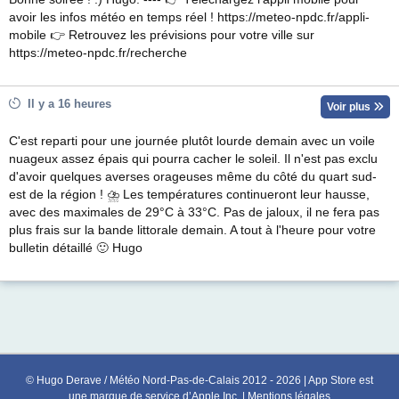
avoir les infos météo en temps réel ! https://meteo-npdc.fr/appli-
mobile 👉 Retrouvez les prévisions pour votre ville sur
https://meteo-npdc.fr/recherche
Il y a 16 heures
Voir plus
C'est reparti pour une journée plutôt lourde demain avec un voile
nuageux assez épais qui pourra cacher le soleil. Il n'est pas exclu
d'avoir quelques averses orageuses même du côté du quart sud-
est de la région ! ⛈ Les températures continueront leur hausse,
avec des maximales de 29°C à 33°C. Pas de jaloux, il ne fera pas
plus frais sur la bande littorale demain. A tout à l'heure pour votre
bulletin détaillé 🙂 Hugo
© Hugo Derave / Météo Nord-Pas-de-Calais 2012 - 2026 | App Store est
une marque de service d’Apple Inc. |
Mentions légales