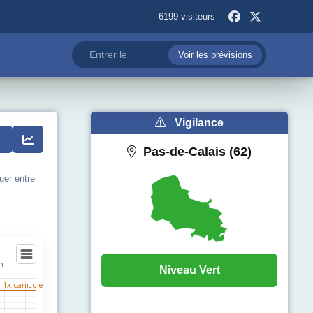
6199 visiteurs -
Voir les prévisions
Vigilance
Pas-de-Calais (62)
uer entre
on
Niveau Vert
n
l Tx. canicule