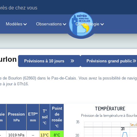
rès de chez vous
Modèles
Observations
Climatologie
urlon
Prévisions à 10 jours
Prévisions grand public
le de Bourlon (62860) dans le Pas-de-Calais. Vous avez la possibilité de navig
e à jour à 07h16.
Température
TEMPÉRATURE
Point
T°
uie
Pression
ETP*
de
Prévision de la température à Bourl
sol
Line chart with 98 data points.
rosée
m
hPa
mm
35
°C
Prévision de la température à Bourlo
Seui
°C
31
31
View as data table, Température
-
1019 hPa
--
13°C
8°C
30