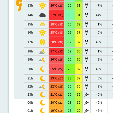
UV
13h
26°C
15
31
47%
-
(29)
6
14h
27°C
13
31
44%
-
(30)
15h
28°C
15
32
41%
-
(31)
16h
28°C
19
37
40%
-
(31)
17h
28°C
17
37
40%
-
(31)
18h
27°C
19
35
41%
-
(30)
19h
26°C
20
35
42%
-
(28)
20h
25°C
22
37
43%
-
(27)
21h
23°C
23
37
45%
-
(24)
22h
22°C
20
36
43%
-
(23)
23h
21°C
20
32
46%
-
(22)
00h
20°C
18
32
45%
-
(20)
01h
19°C
18
29
46%
-
(18)