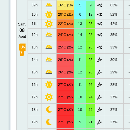
09h
16°C
5
9
63%
-
(16)
10h
20°C
6
12
52%
-
(21)
11h
22°C
13
25
42%
-
(23)
Sam.
08
12h
24°C
14
28
35%
-
(24)
Août
UV
13h
25°C
12
28
33%
-
(25)
7
14h
26°C
11
25
30%
-
(26)
15h
26°C
12
26
29%
-
(26)
16h
27°C
11
26
28%
-
(27)
17h
27°C
10
24
27%
-
(27)
18h
27°C
10
22
27%
-
(27)
19h
27°C
9
21
27%
-
(27)