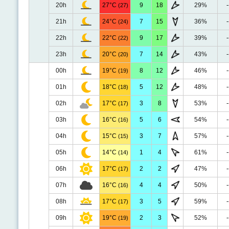
20h
27°C
9
18
29%
-
(27)
21h
24°C
7
15
36%
-
(24)
22h
22°C
9
17
39%
-
(22)
23h
20°C
7
14
43%
-
(20)
00h
19°C
8
12
46%
-
(19)
01h
18°C
5
12
48%
-
(18)
02h
17°C
3
8
53%
-
(17)
03h
16°C
5
6
54%
-
(16)
04h
15°C
3
7
57%
-
(15)
05h
14°C
1
4
61%
-
(14)
06h
17°C
2
2
47%
-
(17)
07h
16°C
4
4
50%
-
(16)
08h
17°C
3
5
59%
-
(17)
09h
19°C
2
3
52%
-
(19)