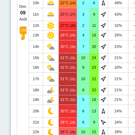
10h
22°C
2
6
49%
-
(24)
Dim.
09
11h
25°C
3
9
43%
-
(27)
Août
12h
27°C
2
11
32%
-
(28)
UV
13h
29°C
4
16
26%
-
(29)
6
14h
30°C
7
20
23%
-
(30)
15h
31°C
10
24
21%
-
(31)
16h
31°C
9
23
20%
-
(31)
17h
31°C
10
22
21%
-
(31)
18h
31°C
8
22
21%
-
(31)
19h
31°C
5
18
21%
-
(31)
20h
30°C
6
13
24%
-
(30)
21h
28°C
6
9
24%
-
(28)
22h
26°C
10
15
28%
-
(26)