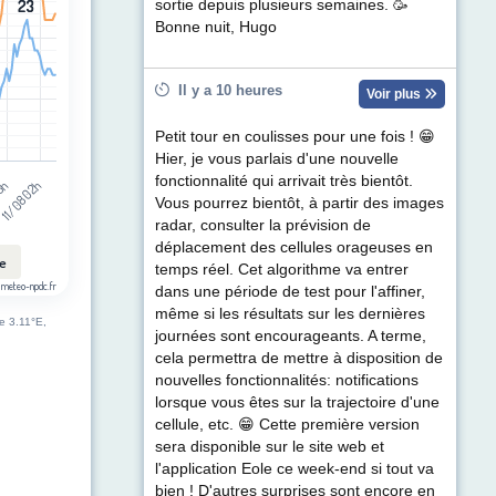
t (km/h). Data ranges from 1 to 37.
23
23
sortie depuis plusieurs semaines. 🥳
Bonne nuit, Hugo
Il y a 10 heures
Voir plus
Petit tour en coulisses pour une fois ! 😁
Hier, je vous parlais d'une nouvelle
fonctionnalité qui arrivait très bientôt.
11/08 02h
13h
Vous pourrez bientôt, à partir des images
radar, consulter la prévision de
déplacement des cellules orageuses en
le
temps réel. Cet algorithme va entrer
 meteo-npdc.fr
dans une période de test pour l'affiner,
même si les résultats sur les dernières
de 3.11°E,
journées sont encourageants. A terme,
cela permettra de mettre à disposition de
nouvelles fonctionnalités: notifications
lorsque vous êtes sur la trajectoire d'une
cellule, etc. 😁 Cette première version
sera disponible sur le site web et
l'application Eole ce week-end si tout va
bien ! D'autres surprises sont encore en