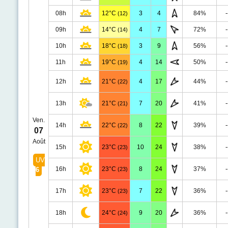
08h
12°C
3
4
84%
-
(12)
09h
14°C
4
7
72%
-
(14)
10h
18°C
3
9
56%
-
(18)
11h
19°C
4
14
50%
-
(19)
12h
21°C
4
17
44%
-
(22)
13h
21°C
7
20
41%
-
(21)
Ven.
14h
22°C
8
22
39%
-
(22)
07
Août
15h
23°C
10
24
38%
-
(23)
UV
16h
23°C
8
24
37%
-
6
(23)
17h
23°C
7
22
36%
-
(23)
18h
24°C
9
20
36%
-
(24)