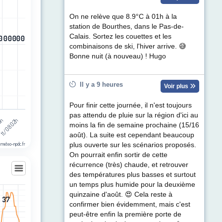
egories.
ul de précipitations (mm). Data ranges from -0.5 to 0.5.
On ne relève que 8.9°C à 01h à la
station de Bourthes, dans le Pas-de-
Calais. Sortez les couettes et les
0
0
0
0
0
0
0
0
0
0
0
0
combinaisons de ski, l'hiver arrive. 😅
Bonne nuit (à nouveau) ! Hugo
Il y a 9 heures
Voir plus
Pour finir cette journée, il n'est toujours
pas attendu de pluie sur la région d'ici au
11/08 02h
13h
moins la fin de semaine prochaine (15/16
août). La suite est cependant beaucoup
 meteo-npdc.fr
plus ouverte sur les scénarios proposés.
On pourrait enfin sortir de cette
récurrence (très) chaude, et retrouver
des températures plus basses et surtout
un temps plus humide pour la deuxième
quinzaine d'août. 😍 Cela reste à
37
37
les
confirmer bien évidemment, mais c'est
egories.
peut-être enfin la première porte de