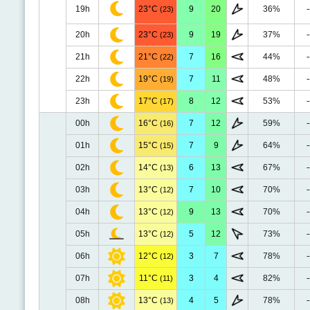
19h
23°C
9
20
36%
-
(23)
20h
23°C
9
19
37%
-
(23)
21h
21°C
7
16
44%
-
(22)
22h
19°C
7
11
48%
-
(19)
23h
17°C
8
12
53%
-
(17)
00h
16°C
7
12
59%
-
(16)
01h
15°C
7
9
64%
-
(15)
02h
14°C
6
13
67%
-
(13)
03h
13°C
7
10
70%
-
(12)
04h
13°C
9
13
70%
-
(12)
05h
13°C
5
12
73%
-
(12)
06h
12°C
3
7
78%
-
(12)
07h
11°C
3
4
82%
-
(11)
08h
13°C
4
5
78%
-
(13)