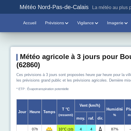
Météo Nord-Pas-de-Calais
La météo au plus p
Accueil
Prévisions
Vigilance
Imagerie
Météo agricole à 3 jours pour Bo
(62860)
Ces prévisions à 3 jours sont proposées heure par heure pour la vil
les prévisions grand public et les prévisions agricoles. Dernière mis
* ETP : Évapotranspiration potentielle
Vent (km/h)
T °C
Humidité
Pl
Jour
Heure
Temps
(ressenti)
%
m
moy.
raf.
dir.
07h
10°C
4
4
87%
-
(10)