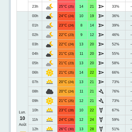
23h
25°C
14
21
33%
-
(25)
00h
24°C
10
19
36%
-
(24)
01h
23°C
8
14
39%
-
(24)
02h
22°C
9
12
46%
-
(23)
03h
22°C
13
20
52%
-
(24)
04h
21°C
11
20
55%
-
(23)
05h
21°C
13
20
58%
-
(23)
06h
21°C
14
22
66%
-
(25)
07h
20°C
13
21
73%
-
(24)
08h
20°C
11
21
76%
-
(24)
09h
21°C
12
21
73%
-
(25)
10h
23°C
10
22
67%
-
(28)
Lun.
10
11h
24°C
12
24
59%
-
(28)
Août
12h
26°C
13
28
51%
-
(30)