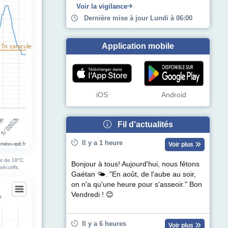
egories.
Voir la vigilance
pérature (°C). Data ranges from 10 to 31.
Dernière mise à jour Lundi à 06:00
 Tn. canicule
Application mobile
iOS
Android
13h
11/08 02h
Fil d'actualités
Il y a 1 heure
 meteo-npdc.fr
Voir plus
nt de 18°C
Bonjour à tous! Aujourd'hui, nous fêtons
sécutifs.
Gaétan 🌤. "En août, de l'aube au soir,
on n'a qu'une heure pour s'asseoir." Bon
Vendredi ! 😊
n
Il y a 6 heures
Voir plus