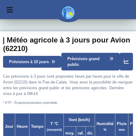
Météo agricole à 3 jours pour Avion
(62210)
Prévisions grand
Prévisions à 10 jours
public
Ces prévisions à 3 jours sont proposées heure par heure pour la ville de
Avion (62210) dans le Pas-de-Calais. Vous avez la possibilité de naviguer
entre les prévisions grand public et les prévisions agricoles. Dernière
mise à jour à 09h14.
* ETP : Évapotranspiration potentielle
Vent (km/h)
T °C
Humidité
Pluie
Pr
Jour
Heure
Temps
(ressenti)
%
mm
moy.
raf.
dir.