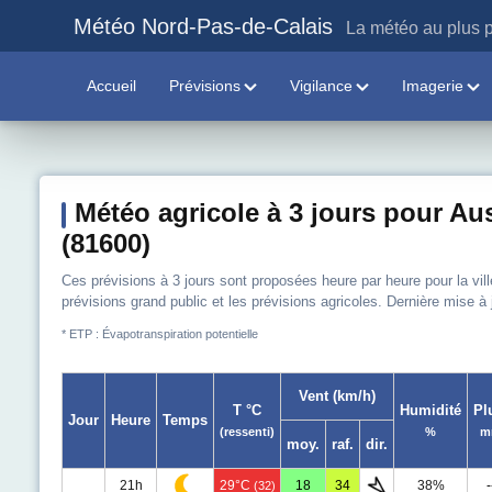
Météo Nord-Pas-de-Calais
La météo au plus p
Accueil
Prévisions
Vigilance
Imagerie
Météo agricole à 3 jours pour Au
(81600)
Ces prévisions à 3 jours sont proposées heure par heure pour la vil
prévisions grand public et les prévisions agricoles. Dernière mise à
* ETP : Évapotranspiration potentielle
Vent (km/h)
T °C
Humidité
Pl
Jour
Heure
Temps
(ressenti)
%
m
moy.
raf.
dir.
21h
29°C
18
34
38%
-
(32)