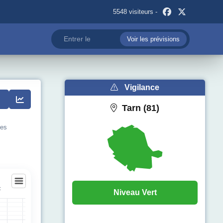
5548 visiteurs -
Voir les prévisions
Vigilance
Tarn (81)
les
c
Niveau Vert