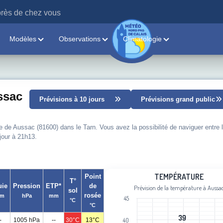
rès de chez vous
Modèles
Observations
Climatologie
ssac
Prévisions à 10 jours
Prévisions grand public
le de Aussac (81600) dans le Tarn. Vous avez la possibilité de naviguer entre 
 jour à 21h13.
Température
TEMPÉRATURE
Point
T°
uie
Pression
ETP*
de
Prévision de la température à Aussa
sol
Line chart with 108 data points.
rosée
m
hPa
mm
45
°C
Prévision de la température à Aussac
°C
View as data table, Température
39
39
-
1005 hPa
--
30°C
13°C
40