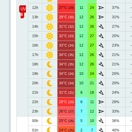
12h
27°C
11
24
37%
-
(29)
UV
8
13h
29°C
12
26
31%
-
(30)
14h
31°C
12
26
27%
-
(32)
15h
32°C
12
27
25%
-
(33)
16h
33°C
12
27
23%
-
(34)
17h
34°C
12
26
21%
-
(35)
18h
34°C
12
26
21%
-
(35)
19h
34°C
10
24
20%
-
(34)
20h
34°C
10
21
20%
-
(34)
21h
31°C
8
18
24%
-
(31)
22h
28°C
6
11
29%
-
(29)
23h
26°C
7
12
33%
-
(27)
00h
25°C
5
10
36%
-
(26)
01h
24°C
2
7
40%
-
(25)