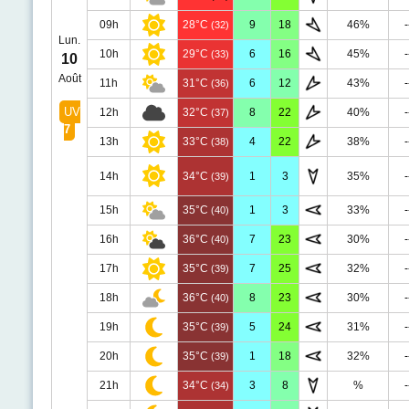
09h
28°C
9
18
46%
-
(32)
Lun.
10h
29°C
6
16
45%
-
(33)
10
Août
11h
31°C
6
12
43%
-
(36)
UV
12h
32°C
8
22
40%
-
(37)
7
13h
33°C
4
22
38%
-
(38)
14h
34°C
1
3
35%
-
(39)
15h
35°C
1
3
33%
-
(40)
16h
36°C
7
23
30%
-
(40)
17h
35°C
7
25
32%
-
(39)
18h
36°C
8
23
30%
-
(40)
19h
35°C
5
24
31%
-
(39)
20h
35°C
1
18
32%
-
(39)
21h
34°C
3
8
%
-
(34)