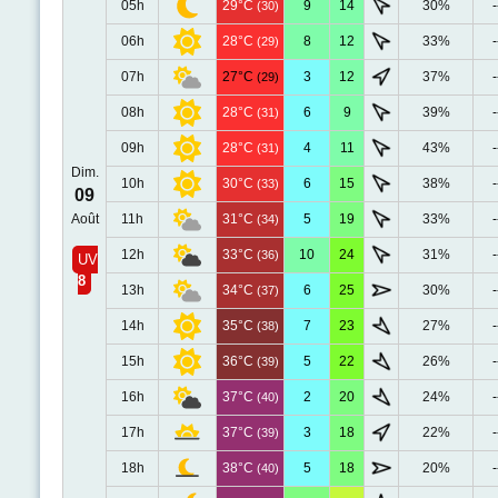
05h
29°C
9
14
30%
-
(30)
06h
28°C
8
12
33%
-
(29)
07h
27°C
3
12
37%
-
(29)
08h
28°C
6
9
39%
-
(31)
09h
28°C
4
11
43%
-
(31)
Dim.
10h
30°C
6
15
38%
-
(33)
09
Août
11h
31°C
5
19
33%
-
(34)
12h
33°C
10
24
31%
-
(36)
UV
8
13h
34°C
6
25
30%
-
(37)
14h
35°C
7
23
27%
-
(38)
15h
36°C
5
22
26%
-
(39)
16h
37°C
2
20
24%
-
(40)
17h
37°C
3
18
22%
-
(39)
18h
38°C
5
18
20%
-
(40)