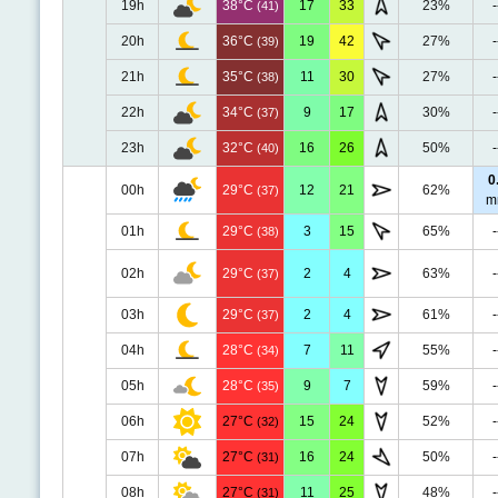
19h
38°C
17
33
23%
-
(41)
20h
36°C
19
42
27%
-
(39)
21h
35°C
11
30
27%
-
(38)
22h
34°C
9
17
30%
-
(37)
23h
32°C
16
26
50%
-
(40)
0
00h
29°C
12
21
62%
(37)
m
01h
29°C
3
15
65%
-
(38)
02h
29°C
2
4
63%
-
(37)
03h
29°C
2
4
61%
-
(37)
04h
28°C
7
11
55%
-
(34)
05h
28°C
9
7
59%
-
(35)
06h
27°C
15
24
52%
-
(32)
07h
27°C
16
24
50%
-
(31)
08h
27°C
11
25
48%
-
(31)