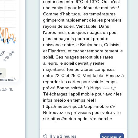
t (km/h). Data ranges from 1 to 84.
comprises entre 9°C et 13°C. Oui, c'est
une canipull pour le début de matinée !
Comme d'habitude, les températures
grimperont rapidement dès les premiers
rayons de soleil. Vent faible. Dans
l'après-midi, quelques nuages un peu
plus menaçants pourront prendre
1
1
1
1
naissance entre le Boulonnais, Calaisis
et Flandres, et cacher temporairement le
11/08 06h
8 15h
soleil. Ces nuages seront plus rares
ailleurs, le soleil devrait y rester
majoritaire. Températures comprises
le
entre 22°C et 25°C. Vent faible. Pensez à
 meteo-npdc.fr
regarder les cartes pour voir le temps
prévu! Bonne soirée ! :) Hugo. ---- 👉
de 2.04°E,
Téléchargez l'appli mobile pour avoir les
infos météo en temps réel !
https://meteo-npdc.fr/appli-mobile 👉
Retrouvez les prévisions pour votre ville
sur https://meteo-npdc.fr/recherche
Il y a 2 heures
Voir plus