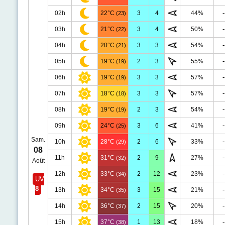
02h
22°C
3
4
44%
-
(23)
03h
21°C
3
4
50%
-
(22)
04h
20°C
3
3
54%
-
(21)
05h
19°C
2
3
55%
-
(19)
06h
19°C
3
3
57%
-
(19)
07h
18°C
3
3
57%
-
(18)
08h
19°C
2
3
54%
-
(19)
09h
24°C
3
6
41%
-
(25)
Sam.
10h
28°C
2
6
33%
-
(29)
08
11h
31°C
2
9
27%
-
(32)
Août
12h
33°C
2
12
23%
-
(34)
UV
8
13h
34°C
3
15
21%
-
(35)
14h
36°C
2
15
20%
-
(37)
15h
37°C
1
13
18%
-
(38)