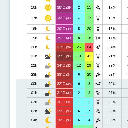
16h
38°C
2
15
17%
-
(39)
17h
39°C
4
17
16%
-
(40)
18h
39°C
5
20
16%
-
(40)
19h
39°C
8
18
17%
-
(40)
20h
31°C
26
84
34%
-
(34)
21h
35°C
18
42
21%
-
(36)
22h
34°C
12
29
22%
-
(35)
23h
33°C
6
20
23%
-
(34)
00h
32°C
6
8
25%
-
(33)
01h
31°C
2
8
27%
-
(32)
02h
30°C
1
1
29%
-
(31)
03h
29°C
6
7
30%
-
(30)
04h
29°C
6
4
30%
-
(30)