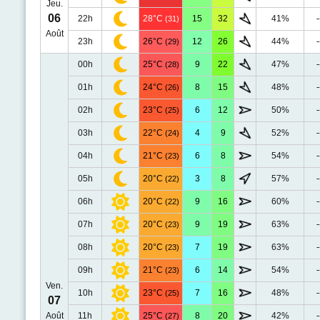
Jeu.
06
22h
28°C
15
32
41%
-
(31)
Août
23h
26°C
12
26
44%
-
(29)
00h
25°C
9
22
47%
-
(28)
01h
24°C
8
15
48%
-
(26)
02h
23°C
6
12
50%
-
(25)
03h
22°C
4
9
52%
-
(24)
04h
21°C
6
8
54%
-
(23)
05h
20°C
3
8
57%
-
(22)
06h
20°C
9
16
60%
-
(22)
07h
20°C
9
19
63%
-
(23)
08h
20°C
7
19
63%
-
(23)
09h
21°C
6
14
54%
-
(23)
Ven.
10h
23°C
7
16
48%
-
(25)
07
Août
11h
25°C
8
20
42%
-
(27)