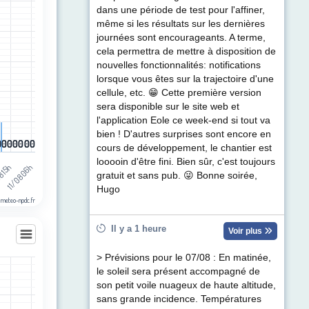
egories.
dans une période de test pour l'affiner,
ul de précipitations (mm). Data ranges from 0 to 0.5.
même si les résultats sur les dernières
journées sont encourageants. A terme,
cela permettra de mettre à disposition de
nouvelles fonctionnalités: notifications
lorsque vous êtes sur la trajectoire d'une
cellule, etc. 😁 Cette première version
sera disponible sur le site web et
l'application Eole ce week-end si tout va
bien ! D'autres surprises sont encore en
0
0
0
0
0
0
0
0
0
0
0
0
0
0
cours de développement, le chantier est
looooin d'être fini. Bien sûr, c'est toujours
11/08 06h
8 15h
gratuit et sans pub. 😜 Bonne soirée,
Hugo
 meteo-npdc.fr
Il y a 1 heure
Voir plus
> Prévisions pour le 07/08 : En matinée,
le soleil sera présent accompagné de
les
son petit voile nuageux de haute altitude,
egories.
sans grande incidence. Températures