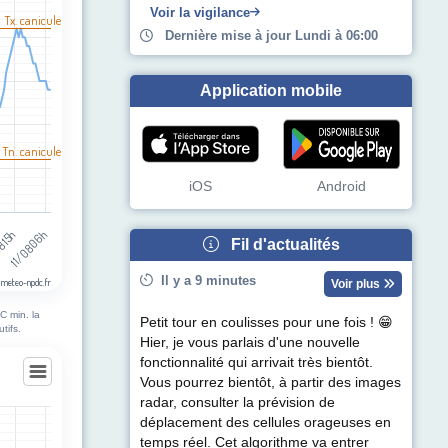
egories.
Voir la vigilance
l Tx. canicule
pérature (°C). Data ranges from 18 to 39.
Dernière mise à jour Lundi à 06:00
Application mobile
 Tn. canicule
iOS
Android
8 15h
11/08 06h
Fil d'actualités
Il y a 9 minutes
 meteo-npdc.fr
Voir plus
C min. la
Petit tour en coulisses pour une fois ! 😁
tifs.
Hier, je vous parlais d'une nouvelle
fonctionnalité qui arrivait très bientôt.
Vous pourrez bientôt, à partir des images
radar, consulter la prévision de
déplacement des cellules orageuses en
temps réel. Cet algorithme va entrer