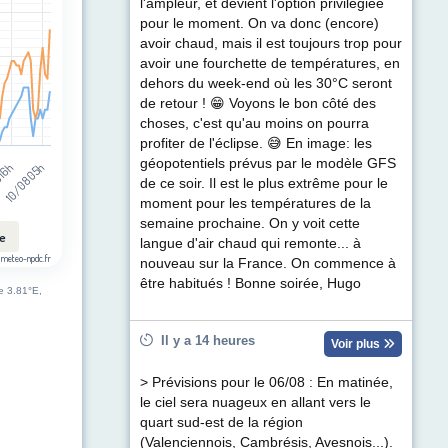
t (km/h). Data ranges from 1 to 39.
l'ampleur, et devient l'option privilégiée
pour le moment. On va donc (encore)
avoir chaud, mais il est toujours trop pour
avoir une fourchette de températures, en
dehors du week-end où les 30°C seront
de retour ! 😁 Voyons le bon côté des
choses, c'est qu'au moins on pourra
profiter de l'éclipse. 😅 En image: les
géopotentiels prévus par le modèle GFS
10/08 05h
 16h
de ce soir. Il est le plus extrême pour le
moment pour les températures de la
semaine prochaine. On y voit cette
le
langue d'air chaud qui remonte... à
 meteo-npdc.fr
nouveau sur la France. On commence à
être habitués ! Bonne soirée, Hugo
de 3.81°E,
Il y a 14 heures
Voir plus
> Prévisions pour le 06/08 : En matinée,
le ciel sera nuageux en allant vers le
quart sud-est de la région
(Valenciennois, Cambrésis, Avesnois...).