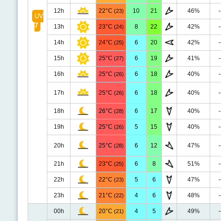
12h
22°C
10
21
46%
-
(23)
UV
7
13h
23°C
8
22
42%
-
(24)
14h
24°C
6
20
42%
-
(25)
15h
25°C
6
19
41%
-
(27)
16h
25°C
6
18
40%
-
(26)
17h
25°C
6
18
40%
-
(26)
18h
26°C
6
17
40%
-
(28)
19h
25°C
5
15
40%
-
(26)
20h
25°C
6
12
47%
-
(28)
21h
23°C
6
8
51%
-
(25)
22h
22°C
5
6
47%
-
(23)
23h
21°C
4
6
48%
-
(22)
00h
20°C
4
5
49%
-
(21)