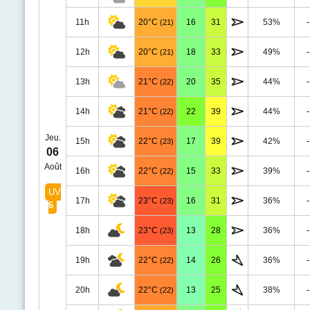
11h
20°C
16
31
53%
-
(21)
12h
20°C
18
33
49%
-
(21)
13h
21°C
20
35
44%
-
(22)
14h
21°C
22
39
44%
-
(22)
Jeu.
15h
22°C
17
39
42%
-
(23)
06
Août
16h
22°C
15
33
39%
-
(22)
UV
17h
23°C
16
31
36%
-
(23)
6
18h
23°C
13
28
36%
-
(23)
19h
22°C
14
26
36%
-
(22)
20h
22°C
13
25
38%
-
(22)