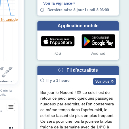
egories.
Voir la vigilance
pérature (°C). Data ranges from 10 to 29.
Dernière mise à jour Lundi à 06:00
 Tn. canicule
Application mobile
iOS
Android
10/08 05h
 16h
Fil d'actualités
Il y a 1 heure
Voir plus
 meteo-npdc.fr
C min. la
Bonjour le Nooord ! 😎 Le soleil est de
tifs.
retour ce jeudi avec quelques passages
nuageux par endroits, et l’on conservera
ce même temps dans l’après-midi, le
es
soleil se faisant de plus en plus fréquent.
es
Ce sera pour une fois la journée la plus
fraîche de la semaine avec de 14°C à
0.1
0.1