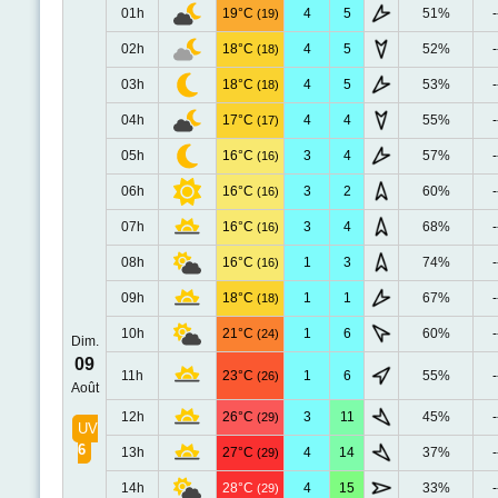
01h
19°C
4
5
51%
-
(19)
02h
18°C
4
5
52%
-
(18)
03h
18°C
4
5
53%
-
(18)
04h
17°C
4
4
55%
-
(17)
05h
16°C
3
4
57%
-
(16)
06h
16°C
3
2
60%
-
(16)
07h
16°C
3
4
68%
-
(16)
08h
16°C
1
3
74%
-
(16)
09h
18°C
1
1
67%
-
(18)
10h
21°C
1
6
60%
-
(24)
Dim.
09
11h
23°C
1
6
55%
-
(26)
Août
12h
26°C
3
11
45%
-
(29)
UV
6
13h
27°C
4
14
37%
-
(29)
14h
28°C
4
15
33%
-
(29)