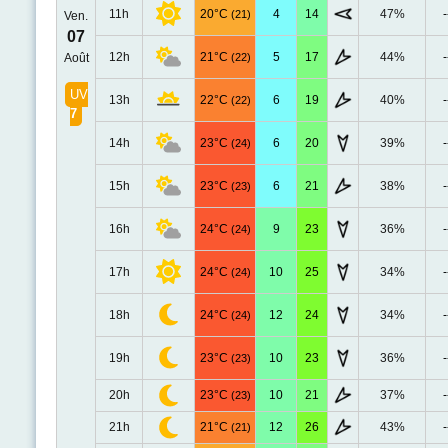
11h
20°C
4
14
47%
-
(21)
Ven.
07
12h
21°C
5
17
44%
-
Août
(22)
UV
13h
22°C
6
19
40%
-
(22)
7
14h
23°C
6
20
39%
-
(24)
15h
23°C
6
21
38%
-
(23)
16h
24°C
9
23
36%
-
(24)
17h
24°C
10
25
34%
-
(24)
18h
24°C
12
24
34%
-
(24)
19h
23°C
10
23
36%
-
(23)
20h
23°C
10
21
37%
-
(23)
21h
21°C
12
26
43%
-
(21)