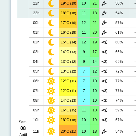
22h
19°C
10
21
50%
-
(19)
23h
18°C
11
18
54%
-
(18)
00h
17°C
12
21
57%
-
(16)
01h
16°C
11
20
61%
-
(15)
02h
15°C
12
19
60%
-
(14)
03h
14°C
9
17
65%
-
(13)
04h
13°C
9
14
69%
-
(12)
05h
13°C
7
12
72%
-
(12)
06h
12°C
7
10
77%
-
(11)
07h
12°C
7
10
77%
-
(11)
08h
14°C
7
10
74%
-
(13)
09h
16°C
11
18
59%
-
(15)
10h
18°C
10
19
57%
-
(18)
Sam.
08
11h
20°C
10
18
54%
-
(21)
Août