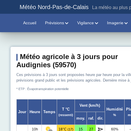
Météo Nord-Pas-de-Calais
La météo au plus p
Accueil
Prévisions
Vigilance
Imagerie
Météo agricole à 3 jours pour
Audignies (59570)
Ces prévisions à 3 jours sont proposées heure par heure pour la vill
prévisions grand public et les prévisions agricoles. Dernière mise à
* ETP : Évapotranspiration potentielle
Vent (km/h)
T °C
Humidité
Pl
Jour
Heure
Temps
(ressenti)
%
m
moy.
raf.
dir.
10h
18°C
15
27
60%
-
(17)