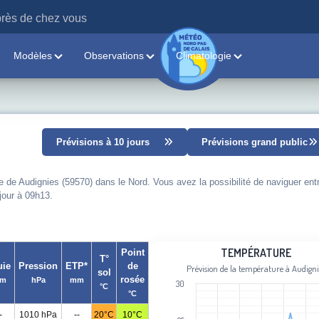
rès de chez vous
Modèles
Observations
Climatologie
Prévisions à 10 jours
Prévisions grand public
e de Audignies (59570) dans le Nord. Vous avez la possibilité de naviguer ent
 jour à 09h13.
Température
TEMPÉRATURE
Point
T°
uie
Pression
ETP*
de
Prévision de la température à Audigni
sol
Line chart with 95 data points.
rosée
m
hPa
mm
30
°C
Prévision de la température à Audign
°C
View as data table, Température
-
1010 hPa
--
20°C
10°C