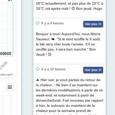
egories.
18°C actuellement, et pas plus de 20°C à
ul de précipitations (mm). Data ranges from 0 to 0.1.
24°C cet après-midi ! 😍 Bon jeudi, Hugo
Il y a 4 heures
Voir plus
Bonjour à tous! Aujourd'hui, nous fêtons
Sauveur 🌤. "Si le vent souffle le 6 août,
le blé sera cher toute l'année. S'il ne
souffle pas, il sera bon marché." Bon
0
0
0
0
0
0
0
0
0
0
0
0
Jeudi ! 😊
/08 22h
h
Il y a 12 heures
Voir plus
 meteo-npdc.fr
🔥 Hier soir, je vous parlais du retour de
la chaleur... Hé bien il se maintient sur
les dernières modélisations à partir de ce
week-end, et notamment à partir de
dimanche/lundi. Fait nouveau par rapport
les
à hier, le scénario du maintient de la
egories.
chaleur pour la semaine prend de