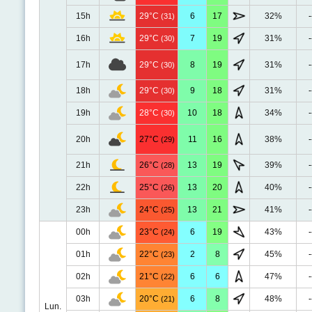
15h
29°C
6
17
32%
-
(31)
16h
29°C
7
19
31%
-
(30)
17h
29°C
8
19
31%
-
(30)
18h
29°C
9
18
31%
-
(30)
19h
28°C
10
18
34%
-
(30)
20h
27°C
11
16
38%
-
(29)
21h
26°C
13
19
39%
-
(28)
22h
25°C
13
20
40%
-
(26)
23h
24°C
13
21
41%
-
(25)
00h
23°C
6
19
43%
-
(24)
01h
22°C
2
8
45%
-
(23)
02h
21°C
6
6
47%
-
(22)
03h
20°C
6
8
48%
-
(21)
Lun.