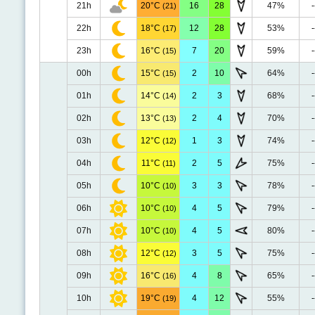
21h
20°C
16
28
47%
-
(21)
22h
18°C
12
28
53%
-
(17)
23h
16°C
7
20
59%
-
(15)
00h
15°C
2
10
64%
-
(15)
01h
14°C
2
3
68%
-
(14)
02h
13°C
2
4
70%
-
(13)
03h
12°C
1
3
74%
-
(12)
04h
11°C
2
5
75%
-
(11)
05h
10°C
3
3
78%
-
(10)
06h
10°C
4
5
79%
-
(10)
07h
10°C
4
5
80%
-
(10)
08h
12°C
3
5
75%
-
(12)
09h
16°C
4
8
65%
-
(16)
10h
19°C
4
12
55%
-
(19)