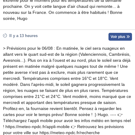
extrême pour le moment pour les températures de la semaine
prochaine. On y voit cette langue d'air chaud qui remonte... à
nouveau sur la France. On commence à être habitués ! Bonne
soirée, Hugo
Il y a 13 heures
Voir plus
> Prévisions pour le 06/08 : En matinée, le ciel sera nuageux en
allant vers le quart sud-est de la région (Valenciennois, Cambrésis,
Avesnois...). Plus on ira à l'ouest et au nord, plus le soleil sera déjà
présent en matinée malgré quelques nuages tout de même ! Une
petite averse n'est pas à exclure, mais plus rarement que ce
mercredi. Températures comprises entre 16°C et 18°C. Vent
modéré. Dans l'après-midi, le soleil gagnera progressivement la
région, les nuages se faisant de plus en plus rares. Températures
comprises entre 21°C et 24°C. Vent modéré, moins marqué que ce
mercredi et apportant des températures presque de saison.
Profitez-en, la fournaise revient bientôt. Pensez à regarder les
cartes pour voir le temps prévu! Bonne soirée ! :) Hugo. ---- 👉
Téléchargez l'appli mobile pour avoir les infos météo en temps réel
! https://meteo-npdc.fr/appli-mobile 👉 Retrouvez les prévisions
pour votre ville sur https://meteo-npdc.fr/recherche