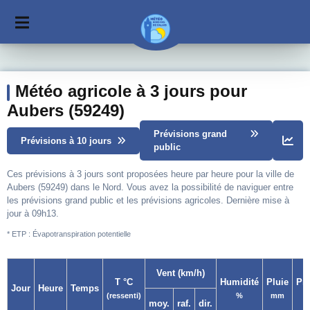
Météo agricole à 3 jours pour
Aubers (59249)
Prévisions grand
Prévisions à 10 jours
public
Ces prévisions à 3 jours sont proposées heure par heure pour la ville de
Aubers (59249) dans le Nord. Vous avez la possibilité de naviguer entre
les prévisions grand public et les prévisions agricoles. Dernière mise à
jour à 09h13.
* ETP : Évapotranspiration potentielle
Vent (km/h)
T °C
Humidité
Pluie
Pr
Jour
Heure
Temps
(ressenti)
%
mm
moy.
raf.
dir.