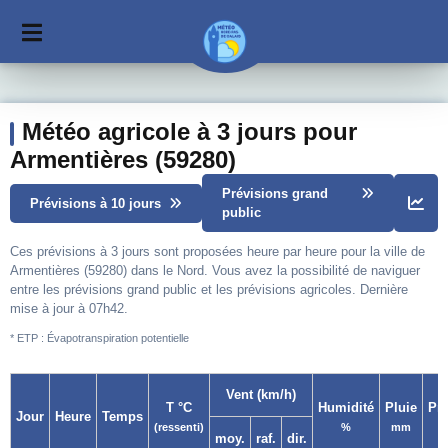
Météo agricole à 3 jours pour
Armentières (59280)
Prévisions grand
Prévisions à 10 jours
public
Ces prévisions à 3 jours sont proposées heure par heure pour la ville de
Armentières (59280) dans le Nord. Vous avez la possibilité de naviguer
entre les prévisions grand public et les prévisions agricoles. Dernière
mise à jour à 07h42.
* ETP : Évapotranspiration potentielle
Vent (km/h)
T °C
Humidité
Pluie
Pr
Jour
Heure
Temps
(ressenti)
%
mm
moy.
raf.
dir.