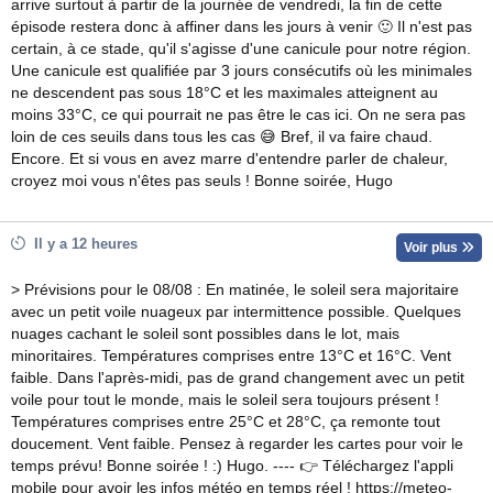
arrive surtout à partir de la journée de vendredi, la fin de cette
épisode restera donc à affiner dans les jours à venir 🙂 Il n'est pas
certain, à ce stade, qu'il s'agisse d'une canicule pour notre région.
Une canicule est qualifiée par 3 jours consécutifs où les minimales
ne descendent pas sous 18°C et les maximales atteignent au
moins 33°C, ce qui pourrait ne pas être le cas ici. On ne sera pas
loin de ces seuils dans tous les cas 😅 Bref, il va faire chaud.
Encore. Et si vous en avez marre d'entendre parler de chaleur,
croyez moi vous n'êtes pas seuls ! Bonne soirée, Hugo
Il y a 12 heures
Voir plus
> Prévisions pour le 08/08 : En matinée, le soleil sera majoritaire
avec un petit voile nuageux par intermittence possible. Quelques
nuages cachant le soleil sont possibles dans le lot, mais
minoritaires. Températures comprises entre 13°C et 16°C. Vent
faible. Dans l'après-midi, pas de grand changement avec un petit
voile pour tout le monde, mais le soleil sera toujours présent !
Températures comprises entre 25°C et 28°C, ça remonte tout
doucement. Vent faible. Pensez à regarder les cartes pour voir le
temps prévu! Bonne soirée ! :) Hugo. ---- 👉 Téléchargez l'appli
mobile pour avoir les infos météo en temps réel ! https://meteo-