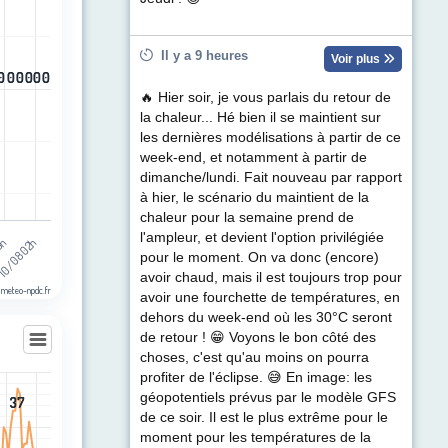
egories.
ul de précipitations (mm). Data ranges from -0.5 to 0.5.
Il y a 9 heures
Voir plus
0
0
0
0
0
0
0
0
0
0
0
0
🔥 Hier soir, je vous parlais du retour de
la chaleur... Hé bien il se maintient sur
les dernières modélisations à partir de ce
week-end, et notamment à partir de
dimanche/lundi. Fait nouveau par rapport
à hier, le scénario du maintient de la
chaleur pour la semaine prend de
l'ampleur, et devient l'option privilégiée
10/08 02h
13h
pour le moment. On va donc (encore)
avoir chaud, mais il est toujours trop pour
 meteo-npdc.fr
avoir une fourchette de températures, en
dehors du week-end où les 30°C seront
de retour ! 😁 Voyons le bon côté des
choses, c'est qu'au moins on pourra
profiter de l'éclipse. 😅 En image: les
géopotentiels prévus par le modèle GFS
37
37
les
de ce soir. Il est le plus extrême pour le
egories.
moment pour les températures de la