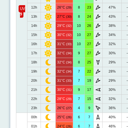
12h
26°C
8
23
47%
-
(29)
UV
9
13h
27°C
8
24
43%
-
(30)
14h
29°C
10
26
38%
-
(32)
15h
30°C
10
27
34%
-
(32)
16h
31°C
10
27
32%
-
(33)
17h
32°C
9
27
30%
-
(34)
18h
32°C
8
25
29%
-
(34)
19h
32°C
7
22
28%
-
(34)
20h
31°C
7
19
29%
-
(33)
21h
30°C
9
17
30%
-
(31)
22h
28°C
7
15
32%
-
(29)
23h
26°C
4
9
36%
-
(27)
00h
25°C
6
7
40%
-
(26)
01h
24°C
6
7
46%
-
(26)