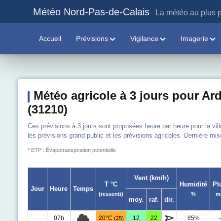
Météo Nord-Pas-de-Calais
La météo au plus p
Accueil
Prévisions
Vigilance
Imagerie
Météo agricole à 3 jours pour Ar
(31210)
Ces prévisions à 3 jours sont proposées heure par heure pour la vil
les prévisions grand public et les prévisions agricoles. Dernière mis
* ETP : Évapotranspiration potentielle
Vent (km/h)
T °C
Humidité
Pl
Jour
Heure
Temps
(ressenti)
%
m
moy.
raf.
dir.
07h
20°C
12
22
85%
-
(25)