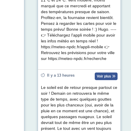
21°C et 24°C. Vent modéré, moins
marqué que ce mercredi et apportant
des températures presque de saison.
Profitez-en, la fournaise revient bientôt.
Pensez à regarder les cartes pour voir le
temps prévu! Bonne soirée ! :) Hugo. ----
👉 Téléchargez l'appli mobile pour avoir
les infos météo en temps réel !
https://meteo-npdc.fr/appli-mobile 👉
Retrouvez les prévisions pour votre ville
sur https://meteo-npdc.fr/recherche
Il y a 13 heures
Voir plus
Le soleil est de retour presque partout ce
soir ! Demain on retrouvera le même
type de temps, avec quelques gouttes
pour les plus chanceux (oui, avoir de la
pluie en ce moment est une chance), et
quelques passages nuageux. Le soleil
devrait tout de même être un peu plus
présent. Le tout avec un vent toujours