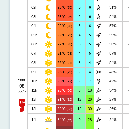
02h
23°C
5
6
51%
-
(25)
03h
23°C
5
6
54%
-
(26)
04h
22°C
6
6
57%
-
(25)
05h
22°C
4
5
59%
-
(25)
06h
22°C
5
5
58%
-
(25)
07h
21°C
4
5
57%
-
(23)
08h
22°C
3
4
54%
-
(24)
09h
23°C
2
4
48%
-
(25)
Sam.
10h
25°C
2
7
42%
-
(27)
08
11h
28°C
8
18
34%
-
(30)
Août
12h
31°C
12
26
27%
-
(32)
UV
9
13h
32°C
12
30
26%
-
(33)
14h
34°C
9
28
24%
-
(36)