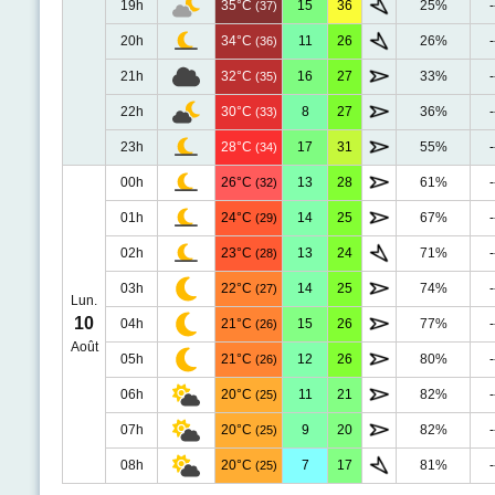
19h
35°C
15
36
25%
-
(37)
20h
34°C
11
26
26%
-
(36)
21h
32°C
16
27
33%
-
(35)
22h
30°C
8
27
36%
-
(33)
23h
28°C
17
31
55%
-
(34)
00h
26°C
13
28
61%
-
(32)
01h
24°C
14
25
67%
-
(29)
02h
23°C
13
24
71%
-
(28)
03h
22°C
14
25
74%
-
(27)
Lun.
10
04h
21°C
15
26
77%
-
(26)
Août
05h
21°C
12
26
80%
-
(26)
06h
20°C
11
21
82%
-
(25)
07h
20°C
9
20
82%
-
(25)
08h
20°C
7
17
81%
-
(25)