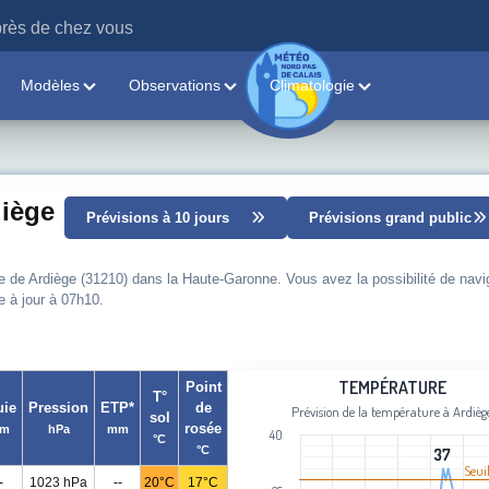
rès de chez vous
Modèles
Observations
Climatologie
diège
Prévisions à 10 jours
Prévisions grand public
le de Ardiège (31210) dans la Haute-Garonne. Vous avez la possibilité de navi
e à jour à 07h10.
Température
TEMPÉRATURE
Point
T°
uie
Pression
ETP*
de
Prévision de la température à Ardièg
sol
Line chart with 98 data points.
rosée
m
hPa
mm
40
°C
Prévision de la température à Ardièg
°C
37
37
View as data table, Température
Seui
-
1023 hPa
--
20°C
17°C