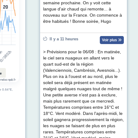
t (km/h). Data ranges from 1 to 37.
semaine prochaine. On y voit cette
20
20
langue d'air chaud qui remonte... à
nouveau sur la France. On commence à
être habitués ! Bonne soirée, Hugo
Il y a 11 heures
Voir plus
10/08 02h
13h
> Prévisions pour le 06/08 : En matinée,
le ciel sera nuageux en allant vers le
quart sud-est de la région
(Valenciennois, Cambrésis, Avesnois...).
le
Plus on ira à l'ouest et au nord, plus le
 meteo-npdc.fr
soleil sera déjà présent en matinée
malgré quelques nuages tout de même !
de 0.64°E,
Une petite averse n'est pas à exclure,
mais plus rarement que ce mercredi.
Températures comprises entre 16°C et
18°C. Vent modéré. Dans l'après-midi, le
soleil gagnera progressivement la région,
les nuages se faisant de plus en plus
rares. Températures comprises entre