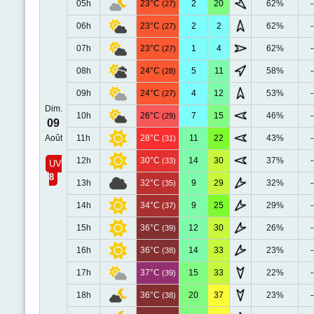
05h
23°C
2
20
62%
-
(27)
06h
23°C
2
2
62%
-
(27)
07h
23°C
1
4
62%
-
(27)
08h
24°C
5
11
58%
-
(28)
09h
24°C
4
12
53%
-
(27)
Dim.
10h
26°C
7
15
46%
-
(29)
09
Août
11h
28°C
11
22
43%
-
(31)
12h
30°C
14
30
37%
-
(33)
UV
8
13h
32°C
9
29
32%
-
(35)
14h
34°C
9
25
29%
-
(37)
15h
36°C
12
30
26%
-
(39)
16h
36°C
14
33
23%
-
(38)
17h
37°C
15
33
22%
-
(39)
18h
36°C
20
37
23%
-
(38)