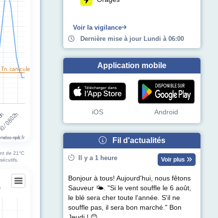
egories.
pérature (°C). Data ranges from 19 to 37.
Voir la vigilance
Dernière mise à jour Lundi à 06:00
Application mobile
 Tn. canicule
iOS
Android
13h
10/08 02h
 meteo-npdc.fr
Fil d'actualités
ont de 21°C
Il y a 1 heure
Voir plus
sécutifs.
Bonjour à tous! Aujourd'hui, nous fêtons
e
Sauveur 🌤. "Si le vent souffle le 6 août,
le blé sera cher toute l'année. S'il ne
souffle pas, il sera bon marché." Bon
Jeudi ! 😊