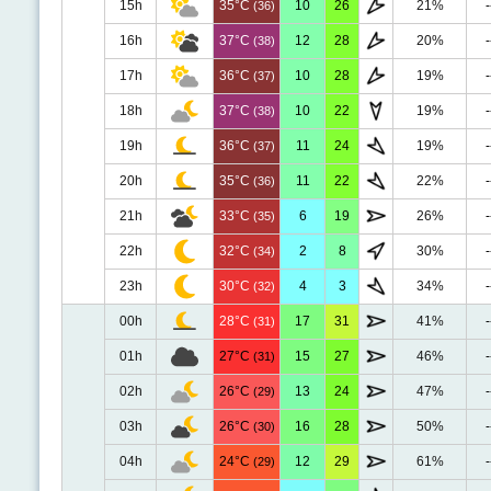
15h
35°C
10
26
21%
-
(36)
16h
37°C
12
28
20%
-
(38)
17h
36°C
10
28
19%
-
(37)
18h
37°C
10
22
19%
-
(38)
19h
36°C
11
24
19%
-
(37)
20h
35°C
11
22
22%
-
(36)
21h
33°C
6
19
26%
-
(35)
22h
32°C
2
8
30%
-
(34)
23h
30°C
4
3
34%
-
(32)
00h
28°C
17
31
41%
-
(31)
01h
27°C
15
27
46%
-
(31)
02h
26°C
13
24
47%
-
(29)
03h
26°C
16
28
50%
-
(30)
04h
24°C
12
29
61%
-
(29)