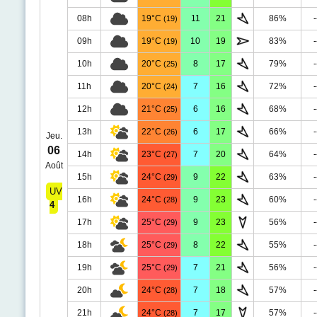
08h
19°C
11
21
86%
-
(19)
09h
19°C
10
19
83%
-
(19)
10h
20°C
8
17
79%
-
(25)
11h
20°C
7
16
72%
-
(24)
12h
21°C
6
16
68%
-
(25)
13h
22°C
6
17
66%
-
(26)
Jeu.
06
14h
23°C
7
20
64%
-
(27)
Août
15h
24°C
9
22
63%
-
(29)
UV
16h
24°C
9
23
60%
-
(28)
4
17h
25°C
9
23
56%
-
(29)
18h
25°C
8
22
55%
-
(29)
19h
25°C
7
21
56%
-
(29)
20h
24°C
7
18
57%
-
(28)
21h
24°C
7
17
57%
-
(28)