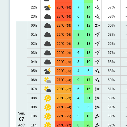
22h
23°C
7
14
57%
-
(26)
23h
23°C
6
12
58%
-
(26)
00h
22°C
7
12
60%
-
(25)
01h
22°C
8
13
63%
-
(26)
02h
22°C
8
13
65%
-
(26)
03h
22°C
6
13
67%
-
(26)
04h
22°C
3
10
68%
-
(26)
05h
22°C
4
5
68%
-
(26)
06h
21°C
9
17
60%
-
(24)
07h
20°C
6
16
61%
-
(22)
08h
20°C
4
11
63%
-
(23)
09h
21°C
2
6
61%
-
(24)
Ven.
10h
22°C
5
13
58%
-
(25)
07
Août
11h
24°C
8
20
52%
-
(27)