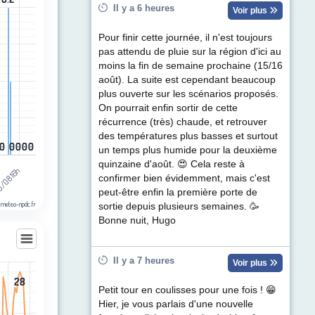
egories.
Il y a 6 heures
Voir plus
ul de précipitations (mm). Data ranges from 0 to 0.2.
Pour finir cette journée, il n'est toujours
pas attendu de pluie sur la région d'ici au
moins la fin de semaine prochaine (15/16
août). La suite est cependant beaucoup
plus ouverte sur les scénarios proposés.
On pourrait enfin sortir de cette
récurrence (très) chaude, et retrouver
des températures plus basses et surtout
0
0
0
0
0
0
0
0
0
0
un temps plus humide pour la deuxième
quinzaine d'août. 😍 Cela reste à
/08 16h
h
confirmer bien évidemment, mais c'est
peut-être enfin la première porte de
 meteo-npdc.fr
sortie depuis plusieurs semaines. 🥳
Bonne nuit, Hugo
Il y a 7 heures
Voir plus
28
28
les
Petit tour en coulisses pour une fois ! 😁
egories.
Hier, je vous parlais d'une nouvelle