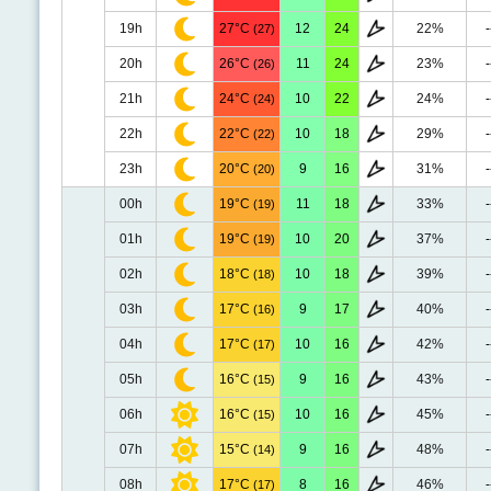
19h
27°C
12
24
22%
-
(27)
20h
26°C
11
24
23%
-
(26)
21h
24°C
10
22
24%
-
(24)
22h
22°C
10
18
29%
-
(22)
23h
20°C
9
16
31%
-
(20)
00h
19°C
11
18
33%
-
(19)
01h
19°C
10
20
37%
-
(19)
02h
18°C
10
18
39%
-
(18)
03h
17°C
9
17
40%
-
(16)
04h
17°C
10
16
42%
-
(17)
05h
16°C
9
16
43%
-
(15)
06h
16°C
10
16
45%
-
(15)
07h
15°C
9
16
48%
-
(14)
08h
17°C
8
16
46%
-
(17)