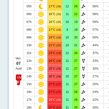
05h
17°C
12
26
56%
-
(16)
06h
16°C
11
22
58%
-
(15)
07h
16°C
10
19
59%
-
(15)
08h
17°C
9
18
57%
-
(16)
09h
19°C
10
20
50%
-
(19)
10h
21°C
10
21
44%
-
(22)
11h
23°C
12
26
37%
-
(23)
Ven.
12h
24°C
11
27
33%
-
(24)
07
Août
13h
25°C
11
27
30%
-
(25)
14h
26°C
10
27
27%
-
(26)
UV
8
15h
27°C
11
27
25%
-
(27)
16h
27°C
11
26
24%
-
(27)
17h
28°C
11
26
22%
-
(28)
18h
27°C
11
25
20%
-
(27)