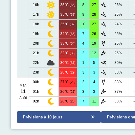
16h
35°C
8
27
26%
-
(38)
17h
35°C
9
28
25%
-
(37)
18h
35°C
10
27
24%
-
(37)
19h
34°C
7
26
25%
-
(36)
20h
33°C
4
19
25%
-
(34)
21h
32°C
2
12
26%
-
(33)
22h
30°C
1
5
30%
-
(31)
23h
28°C
3
3
33%
-
(29)
00h
27°C
2
4
33%
-
(28)
Mar.
11
01h
26°C
3
3
37%
-
(27)
Août
02h
26°C
7
11
38%
-
(28)
Prévisions à 10 jours
Prévisions gra