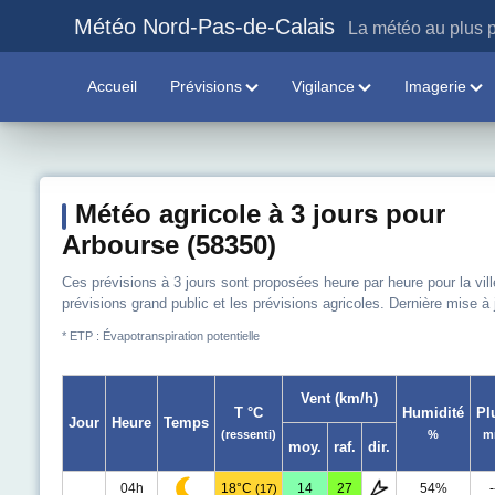
Météo Nord-Pas-de-Calais
La météo au plus p
Accueil
Prévisions
Vigilance
Imagerie
Météo agricole à 3 jours pour
Arbourse (58350)
Ces prévisions à 3 jours sont proposées heure par heure pour la vill
prévisions grand public et les prévisions agricoles. Dernière mise à
* ETP : Évapotranspiration potentielle
Vent (km/h)
T °C
Humidité
Pl
Jour
Heure
Temps
(ressenti)
%
m
moy.
raf.
dir.
04h
18°C
14
27
54%
-
(17)