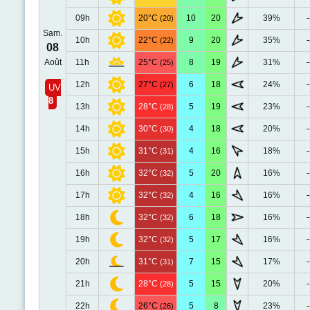
09h
20°C
10
20
39%
-
(20)
Sam.
10h
22°C
9
20
35%
-
(22)
08
Août
11h
25°C
8
19
31%
-
(25)
12h
27°C
6
18
24%
-
(27)
UV
8
13h
28°C
5
19
23%
-
(28)
14h
30°C
4
18
20%
-
(30)
15h
31°C
4
16
18%
-
(31)
16h
32°C
5
20
16%
-
(32)
17h
32°C
4
16
16%
-
(32)
18h
32°C
6
18
16%
-
(32)
19h
32°C
5
17
16%
-
(32)
20h
31°C
7
15
17%
-
(31)
21h
28°C
5
15
20%
-
(28)
22h
26°C
5
8
23%
-
(26)