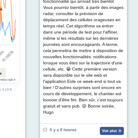
t (km/h). Data ranges from 1 to 28.
fonctionnalité qui arrivait très bientôt.
Vous pourrez bientôt, à partir des images
14
14
radar, consulter la prévision de
déplacement des cellules orageuses en
temps réel. Cet algorithme va entrer
dans une période de test pour l'affiner,
1
1
même si les résultats sur les dernières
journées sont encourageants. A terme,
cela permettra de mettre à disposition de
10/08 23h
 10h
nouvelles fonctionnalités: notifications
lorsque vous êtes sur la trajectoire d'une
cellule, etc. 😁 Cette première version
le
sera disponible sur le site web et
 meteo-npdc.fr
l'application Eole ce week-end si tout va
bien ! D'autres surprises sont encore en
de 3.23°E,
cours de développement, le chantier est
looooin d'être fini. Bien sûr, c'est toujours
gratuit et sans pub. 😜 Bonne soirée,
Hugo
Il y a 8 heures
Voir plus