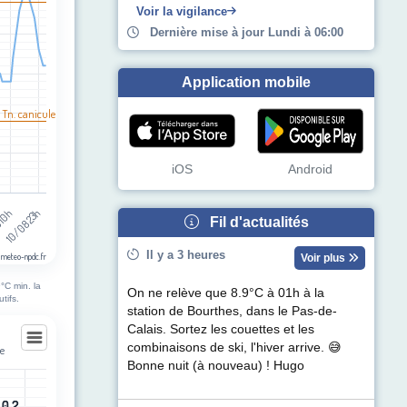
egories.
Voir la vigilance
pérature (°C). Data ranges from 15 to 35.
Dernière mise à jour Lundi à 06:00
Application mobile
 Tn. canicule
iOS
Android
10/08 23h
 10h
Fil d'actualités
Il y a 3 heures
 meteo-npdc.fr
Voir plus
°C min. la
On ne relève que 8.9°C à 01h à la
tifs.
station de Bourthes, dans le Pas-de-
Calais. Sortez les couettes et les
combinaisons de ski, l'hiver arrive. 😅
se
Bonne nuit (à nouveau) ! Hugo
se
0.2
0.2