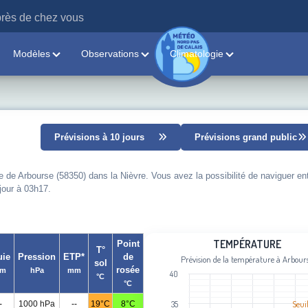
rès de chez vous
Modèles
Observations
Climatologie
Prévisions à 10 jours
Prévisions grand public
e de Arbourse (58350) dans la Nièvre. Vous avez la possibilité de naviguer ent
 jour à 03h17.
Température
TEMPÉRATURE
Point
T°
uie
Pression
ETP*
de
Prévision de la température à Arbour
sol
Line chart with 95 data points.
rosée
m
hPa
mm
40
°C
Prévision de la température à Arbour
°C
View as data table, Température
Seui
-
1000 hPa
--
19°C
8°C
35