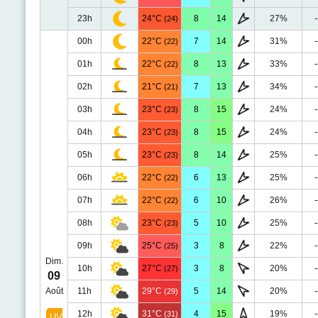
23h
24°C
8
14
27%
-
(24)
00h
22°C
7
14
31%
-
(22)
01h
22°C
8
13
33%
-
(22)
02h
21°C
7
13
34%
-
(21)
03h
23°C
8
15
24%
-
(23)
04h
23°C
8
15
24%
-
(23)
05h
23°C
8
14
25%
-
(23)
06h
22°C
6
13
25%
-
(22)
07h
22°C
6
10
26%
-
(22)
08h
23°C
5
10
25%
-
(23)
09h
25°C
3
8
22%
-
(25)
Dim.
10h
27°C
3
8
20%
-
(27)
09
Août
11h
29°C
5
14
20%
-
(29)
12h
31°C
4
15
19%
-
(31)
UV