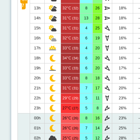
7
13h
32°C
8
26
18%
-
(32)
14h
31°C
13
28
18%
-
(31)
15h
31°C
4
25
18%
-
(31)
16h
32°C
6
19
16%
-
(32)
17h
33°C
4
20
16%
-
(33)
18h
34°C
6
20
16%
-
(34)
19h
33°C
6
20
17%
-
(33)
20h
33°C
8
18
18%
-
(33)
21h
31°C
7
17
20%
-
(31)
22h
29°C
5
11
23%
-
(29)
23h
27°C
5
8
26%
-
(27)
00h
26°C
8
16
23%
-
(26)
01h
26°C
7
14
25%
-
(26)
02h
25°C
5
12
28%
-
(25)