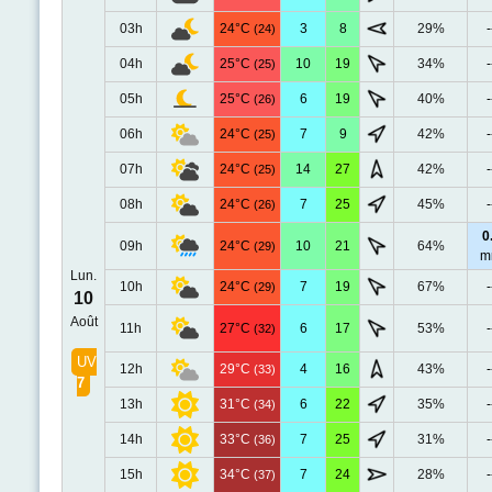
03h
24°C
3
8
29%
-
(24)
04h
25°C
10
19
34%
-
(25)
05h
25°C
6
19
40%
-
(26)
06h
24°C
7
9
42%
-
(25)
07h
24°C
14
27
42%
-
(25)
08h
24°C
7
25
45%
-
(26)
0
09h
24°C
10
21
64%
(29)
m
Lun.
10h
24°C
7
19
67%
-
(29)
10
Août
11h
27°C
6
17
53%
-
(32)
UV
12h
29°C
4
16
43%
-
(33)
7
13h
31°C
6
22
35%
-
(34)
14h
33°C
7
25
31%
-
(36)
15h
34°C
7
24
28%
-
(37)