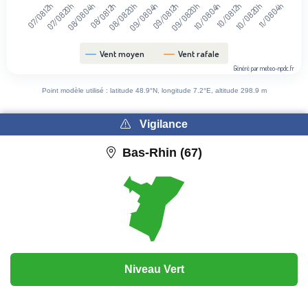
10/08 04h
09/08 20h
09/08 12h
09/08 04h
08/08 20h
08/08 12h
08/08 04h
07/08 20h
11/08 04h
07/08 12h
10/08 20h
10/08 12h
Vent moyen
Vent rafale
Généré par meteo-npdc.fr
End of interactive chart.
Point modèle utilisé : latitude 48.9°N, longitude 7.2°E, altitude 298.9 m
Vigilance
Bas-Rhin (67)
Niveau Vert