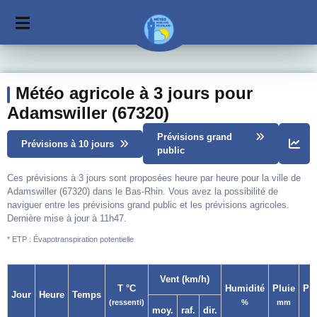
Météo agricole à 3 jours pour
Adamswiller (67320)
Prévisions grand
Prévisions à 10 jours
public
Ces prévisions à 3 jours sont proposées heure par heure pour la ville de
Adamswiller (67320) dans le Bas-Rhin. Vous avez la possibilité de
naviguer entre les prévisions grand public et les prévisions agricoles.
Dernière mise à jour à 11h47.
* ETP : Évapotranspiration potentielle
Vent (km/h)
T °C
Humidité
Pluie
Pr
Jour
Heure
Temps
(ressenti)
%
mm
moy.
raf.
dir.