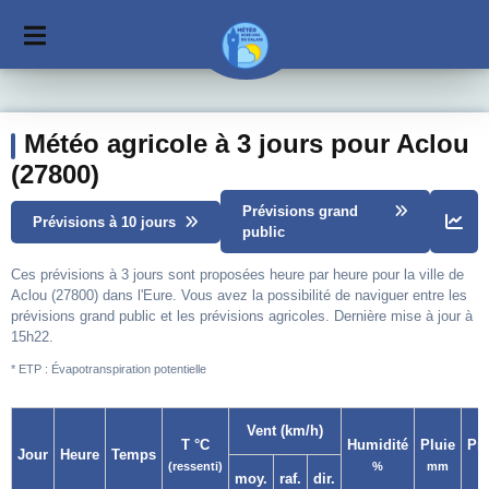
Météo agricole à 3 jours pour Aclou
(27800)
Prévisions grand
Prévisions à 10 jours
public
Ces prévisions à 3 jours sont proposées heure par heure pour la ville de
Aclou (27800) dans l'Eure. Vous avez la possibilité de naviguer entre les
prévisions grand public et les prévisions agricoles. Dernière mise à jour à
15h22.
* ETP : Évapotranspiration potentielle
Vent (km/h)
T °C
Humidité
Pluie
Pr
Jour
Heure
Temps
(ressenti)
%
mm
moy.
raf.
dir.