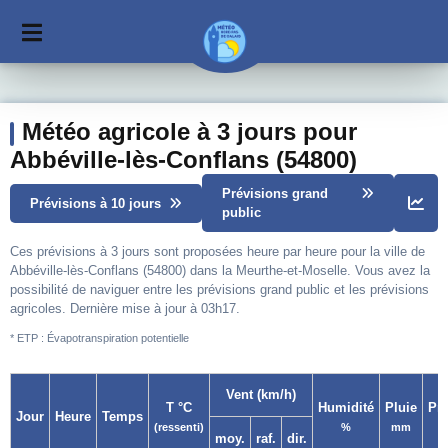
Météo agricole à 3 jours pour
Abbéville-lès-Conflans (54800)
Prévisions grand
Prévisions à 10 jours
public
Ces prévisions à 3 jours sont proposées heure par heure pour la ville de
Abbéville-lès-Conflans (54800) dans la Meurthe-et-Moselle. Vous avez la
possibilité de naviguer entre les prévisions grand public et les prévisions
agricoles. Dernière mise à jour à 03h17.
* ETP : Évapotranspiration potentielle
Vent (km/h)
T °C
Humidité
Pluie
Pr
Jour
Heure
Temps
(ressenti)
%
mm
moy.
raf.
dir.