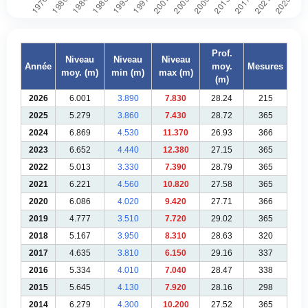
Prof.
Niveau
Niveau
Niveau
Année
moy.
Mesures
moy. (m)
min (m)
max (m)
(m)
2026
6.001
3.890
7.830
28.24
215
2025
5.279
3.860
7.430
28.72
365
2024
6.869
4.530
11.370
26.93
366
2023
6.652
4.440
12.380
27.15
365
2022
5.013
3.330
7.390
28.79
365
2021
6.221
4.560
10.820
27.58
365
2020
6.086
4.020
9.420
27.71
366
2019
4.777
3.510
7.720
29.02
365
2018
5.167
3.950
8.310
28.63
320
2017
4.635
3.810
6.150
29.16
337
2016
5.334
4.010
7.040
28.47
338
2015
5.645
4.130
7.920
28.16
298
2014
6.279
4.300
10.200
27.52
365