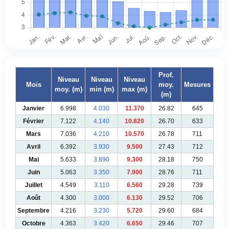
Prof.
Niveau
Niveau
Niveau
Mois
moy.
Mesures
moy. (m)
min (m)
max (m)
(m)
Janvier
6.998
4.030
11.370
26.82
645
Février
7.122
4.140
10.820
26.70
633
Mars
7.036
4.210
10.570
26.78
711
Avril
6.392
3.930
9.500
27.43
712
Mai
5.633
3.890
9.300
28.18
750
Juin
5.063
3.350
7.900
28.76
711
Juillet
4.549
3.110
6.560
29.28
739
Août
4.300
3.000
6.130
29.52
706
Septembre
4.216
3.230
5.720
29.60
684
Octobre
4.363
3.420
6.650
29.46
707