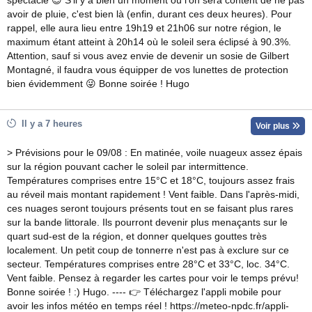
spectacle 😍 S'il y a bien un moment où l'on sera content de ne pas
avoir de pluie, c'est bien là (enfin, durant ces deux heures). Pour
rappel, elle aura lieu entre 19h19 et 21h06 sur notre région, le
maximum étant atteint à 20h14 où le soleil sera éclipsé à 90.3%.
Attention, sauf si vous avez envie de devenir un sosie de Gilbert
Montagné, il faudra vous équipper de vos lunettes de protection
bien évidemment 😜 Bonne soirée ! Hugo
Il y a 7 heures
Voir plus
> Prévisions pour le 09/08 : En matinée, voile nuageux assez épais
sur la région pouvant cacher le soleil par intermittence.
Températures comprises entre 15°C et 18°C, toujours assez frais
au réveil mais montant rapidement ! Vent faible. Dans l'après-midi,
ces nuages seront toujours présents tout en se faisant plus rares
sur la bande littorale. Ils pourront devenir plus menaçants sur le
quart sud-est de la région, et donner quelques gouttes très
localement. Un petit coup de tonnerre n'est pas à exclure sur ce
secteur. Températures comprises entre 28°C et 33°C, loc. 34°C.
Vent faible. Pensez à regarder les cartes pour voir le temps prévu!
Bonne soirée ! :) Hugo. ---- 👉 Téléchargez l'appli mobile pour
avoir les infos météo en temps réel ! https://meteo-npdc.fr/appli-