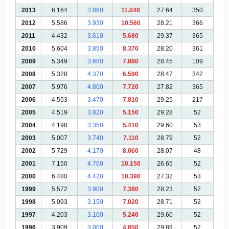
2013
6.164
3.860
11.040
27.64
350
2012
5.586
3.930
10.560
28.21
366
2011
4.432
3.610
5.680
29.37
365
2010
5.604
3.850
8.370
28.20
361
2009
5.349
3.680
7.880
28.45
109
2008
5.328
4.370
6.590
28.47
342
2007
5.976
4.800
7.720
27.82
365
2006
4.553
3.470
7.810
29.25
217
2005
4.519
3.820
5.150
29.28
52
2004
4.198
3.350
5.410
29.60
53
2003
5.007
3.740
7.110
28.79
52
2002
5.729
4.170
8.060
28.07
48
2001
7.150
4.700
10.150
26.65
52
2000
6.480
4.420
10.390
27.32
53
1999
5.572
3.900
7.380
28.23
52
1998
5.093
3.150
7.020
28.71
52
1997
4.203
3.100
5.240
29.60
52
1996
3.909
3.000
4.850
29.89
52