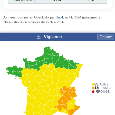
03/08/2026 08:00
3.924
30.32
Données fournies en OpenData par
Hub'Eau
/ BRGM (piézométrie).
Observations disponibles de 1976 à 2026.
Vigilance
France
65
JAUNE
13
ORANGE
0
ROUGE