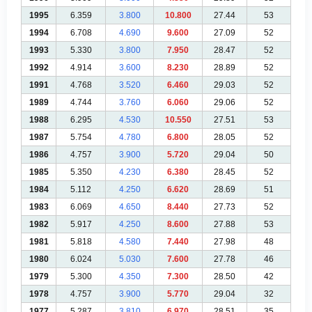
1995
6.359
3.800
10.800
27.44
53
1994
6.708
4.690
9.600
27.09
52
1993
5.330
3.800
7.950
28.47
52
1992
4.914
3.600
8.230
28.89
52
1991
4.768
3.520
6.460
29.03
52
1989
4.744
3.760
6.060
29.06
52
1988
6.295
4.530
10.550
27.51
53
1987
5.754
4.780
6.800
28.05
52
1986
4.757
3.900
5.720
29.04
50
1985
5.350
4.230
6.380
28.45
52
1984
5.112
4.250
6.620
28.69
51
1983
6.069
4.650
8.440
27.73
52
1982
5.917
4.250
8.600
27.88
53
1981
5.818
4.580
7.440
27.98
48
1980
6.024
5.030
7.600
27.78
46
1979
5.300
4.350
7.300
28.50
42
1978
4.757
3.900
5.770
29.04
32
1977
5.287
3.810
6.970
28.51
35