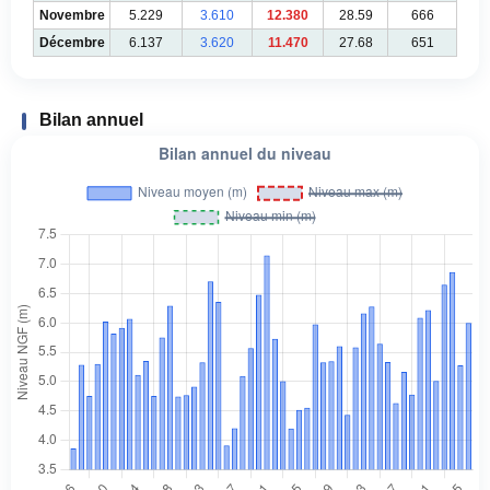
Novembre
5.229
3.610
12.380
28.59
666
Décembre
6.137
3.620
11.470
27.68
651
Bilan annuel