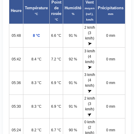
Point
Vent
Température
de
Humidité
Précipitations
moyen
Heure
rosée
°C
%
(raf.),
mm
°C
km/h
2 km/h
(3
05:48
8 °C
6.6 °C
91 %
0 mm
km/h)
3 km/h
(4
05:42
8.4 °C
7.2 °C
92 %
0 mm
km/h)
3 km/h
(4
05:36
8.3 °C
6.9 °C
91 %
0 mm
km/h)
2 km/h
(3
05:30
8.3 °C
6.9 °C
91 %
0 mm
km/h)
0 km/h
(2
05:24
8.2 °C
6.7 °C
90 %
0 mm
km/h)