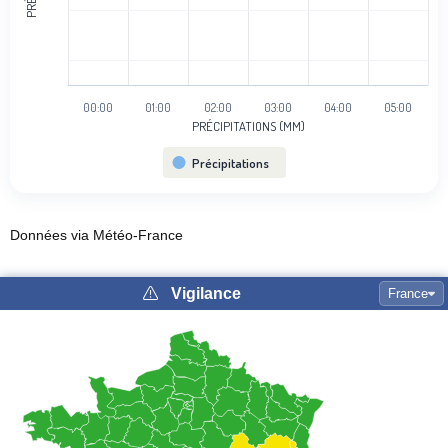
00:00
01:00
02:00
03:00
04:00
05:00
PRÉCIPITATIONS (MM)
Précipitations
End of interactive chart.
Données via Météo-France
Vigilance
France