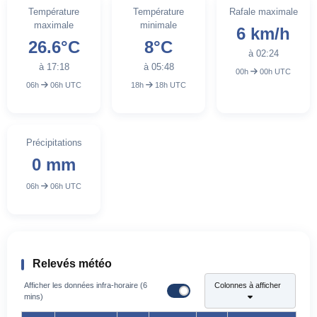
Température
Température
Rafale maximale
maximale
minimale
6 km/h
26.6°C
8°C
à 02:24
à 17:18
à 05:48
00h
00h UTC
06h
06h UTC
18h
18h UTC
Précipitations
0 mm
06h
06h UTC
Relevés météo
Afficher les données infra-horaire (6
Colonnes à afficher
mins)