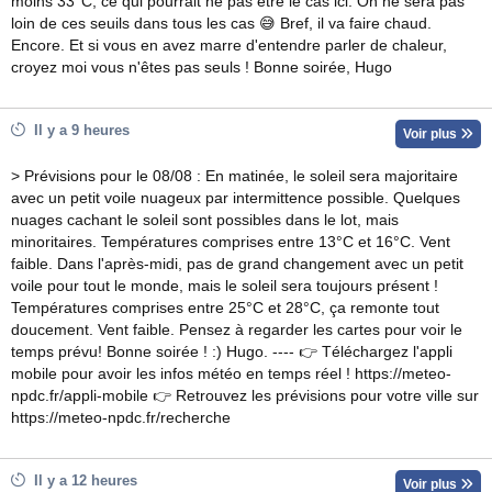
moins 33°C, ce qui pourrait ne pas être le cas ici. On ne sera pas
loin de ces seuils dans tous les cas 😅 Bref, il va faire chaud.
Encore. Et si vous en avez marre d'entendre parler de chaleur,
croyez moi vous n'êtes pas seuls ! Bonne soirée, Hugo
Il y a 9 heures
Voir plus
> Prévisions pour le 08/08 : En matinée, le soleil sera majoritaire
avec un petit voile nuageux par intermittence possible. Quelques
nuages cachant le soleil sont possibles dans le lot, mais
minoritaires. Températures comprises entre 13°C et 16°C. Vent
faible. Dans l'après-midi, pas de grand changement avec un petit
voile pour tout le monde, mais le soleil sera toujours présent !
Températures comprises entre 25°C et 28°C, ça remonte tout
doucement. Vent faible. Pensez à regarder les cartes pour voir le
temps prévu! Bonne soirée ! :) Hugo. ---- 👉 Téléchargez l'appli
mobile pour avoir les infos météo en temps réel ! https://meteo-
npdc.fr/appli-mobile 👉 Retrouvez les prévisions pour votre ville sur
https://meteo-npdc.fr/recherche
Il y a 12 heures
Voir plus