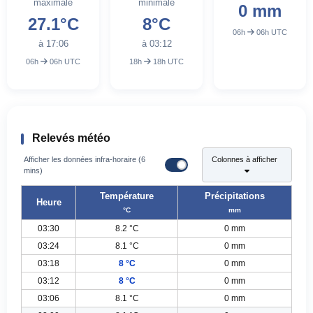
maximale
minimale
0 mm
27.1°C
8°C
06h
06h UTC
à 17:06
à 03:12
06h
06h UTC
18h
18h UTC
Relevés météo
Afficher les données infra-horaire (6
Colonnes à afficher
mins)
Température
Précipitations
Heure
°C
mm
03:30
8.2 °C
0 mm
03:24
8.1 °C
0 mm
03:18
8 °C
0 mm
03:12
8 °C
0 mm
03:06
8.1 °C
0 mm