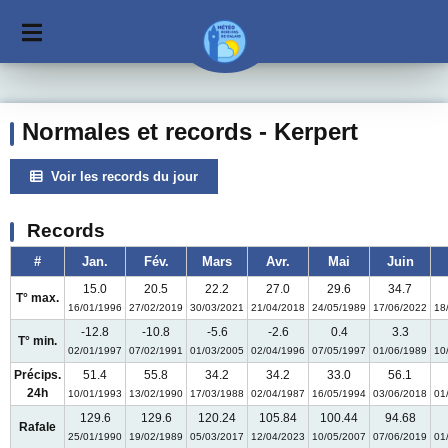
Normales et records - Kerpert
Voir les records du jour
Records
#
Jan.
Fév.
Mars
Avr.
Mai
Juin
15.0
20.5
22.2
27.0
29.6
34.7
T° max.
16/01/1996
27/02/2019
30/03/2021
21/04/2018
24/05/1989
17/06/2022
18
-12.8
-10.8
-5.6
-2.6
0.4
3.3
T° min.
02/01/1997
07/02/1991
01/03/2005
02/04/1996
07/05/1997
01/06/1989
10
Précips.
51.4
55.8
34.2
34.2
33.0
56.1
24h
10/01/1993
13/02/1990
17/03/1988
02/04/1987
16/05/1994
03/06/2018
01
129.6
129.6
120.24
105.84
100.44
94.68
Rafale
25/01/1990
19/02/1989
05/03/2017
12/04/2023
10/05/2007
07/06/2019
01