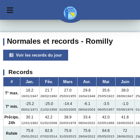
Normales et records - Romilly
Voir les records du jour
Records
#
Jan.
Fév.
Mars
Avr.
Mai
Juin
16.2
21.7
27.0
29.8
35.6
38.0
T° max.
16/01/1947
28/02/1960
25/03/1955
16/04/1949
25/05/1922
28/06/1947
25
-25.2
-25.0
-14.4
-6.1
-3.5
-1.0
T° min.
06/01/1971
21/02/1956
01/03/2005
08/04/2003
06/05/1957
05/06/1976
01
Précips.
30.1
42.2
38.9
33.4
42.0
41.8
24h
12/01/1962
01/02/2008
20/03/1978
08/04/2022
02/05/1969
19/06/2023
18
75.6
82.8
75.6
75.6
64.8
72
Rafale
05/01/2012
07/02/2014
31/03/2015
29/04/2012
05/05/2015
28/06/2011
23