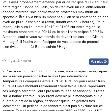
Vous avez probablement entendu parler de l'éclipse du 12 août sur
notre région. Bonne nouvelle, on devrait avoir un ciel entièrement
dégagé mercredi soir, permettant de profiter au maximum du
spectacle 😍 S'il y a bien un moment où l'on sera content de ne pas
avoir de pluie, c'est bien là (enfin, durant ces deux heures). Pour
rappel, elle aura lieu entre 19h19 et 21h06 sur notre région, le
maximum étant atteint à 20h14 où le soleil sera éclipsé à 90.3%.
Attention, sauf si vous avez envie de devenir un sosie de Gilbert
Montagné, il faudra vous équipper de vos lunettes de protection
bien évidemment 😜 Bonne soirée ! Hugo
Il y a 16 heures
Voir plus
> Prévisions pour le 09/08 : En matinée, voile nuageux assez épais
sur la région pouvant cacher le soleil par intermittence.
Températures comprises entre 15°C et 18°C, toujours assez frais
au réveil mais montant rapidement ! Vent faible. Dans l'après-midi,
ces nuages seront toujours présents tout en se faisant plus rares
sur la bande littorale. Ils pourront devenir plus menaçants sur le
quart sud-est de la région, et donner quelques gouttes très
localement. Un petit coup de tonnerre n'est pas à exclure sur ce
secteur. Températures comprises entre 28°C et 33°C, loc. 34°C.