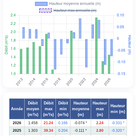
Débit
Débit
Débit
Hauteur
Hauteur
Hauteur
Année
moyen
max
min
moyenne
max
min (m)
(m³/s)
(m³/s)
(m³/s)
(m)
(m)
2026
1.458
21.24
0.166
-0.074 *
2.24
-0.331 *
2025
1.303
39.34
0.204
-0.111 *
2.80
-0.320 *