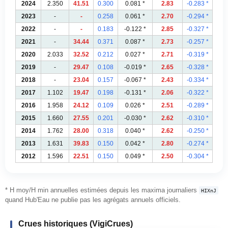
2024
2.350
41.51
0.300
0.081 *
2.83
-0.283 *
2023
-
-
0.258
0.061 *
2.70
-0.294 *
2022
-
-
0.183
-0.122 *
2.85
-0.327 *
2021
-
34.44
0.371
0.087 *
2.73
-0.257 *
2020
2.033
32.52
0.212
0.027 *
2.71
-0.319 *
2019
-
29.47
0.108
-0.019 *
2.65
-0.328 *
2018
-
23.04
0.157
-0.067 *
2.43
-0.334 *
2017
1.102
19.47
0.198
-0.131 *
2.06
-0.322 *
2016
1.958
24.12
0.109
0.026 *
2.51
-0.289 *
2015
1.660
27.55
0.201
-0.030 *
2.62
-0.310 *
2014
1.762
28.00
0.318
0.040 *
2.62
-0.250 *
2013
1.631
39.83
0.150
0.042 *
2.80
-0.274 *
2012
1.596
22.51
0.150
0.049 *
2.50
-0.304 *
* H moy/H min annuelles estimées depuis les maxima journaliers
HIXnJ
quand Hub'Eau ne publie pas les agrégats annuels officiels.
Crues historiques (VigiCrues)