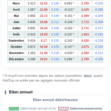
Mars
2.413
32.52
0.150
0.092 *
2.705
-0.250 *
Avril
1.067
22.96
0.150
-0.123 *
2.425
-0.288 *
Mai
0.900
22.72
0.248
-0.151 *
2.399
-0.305 *
Juin
0.936
16.06
0.212
-0.146 *
1.715
-0.309 *
Juillet
0.602
34.44
0.108
-0.201 *
2.731
-0.327 *
Août
0.410
10.69
0.150
-0.247 *
1.063
-0.334 *
Septembre
0.424
6.17
0.150
-0.241 *
0.420
-0.328 *
Octobre
0.872
30.58
0.109
-0.147 *
2.675
-0.324 *
Novembre
1.363
21.40
0.218
-0.033 *
2.260
-0.312 *
Décembre
3.288
39.83
0.238
0.299 *
2.799
-0.300 *
* H moy/H min estimées depuis les valeurs journalières
quand
HIXnJ
Hub'Eau ne publie pas les agrégats mensuels officiels.
Bilan annuel