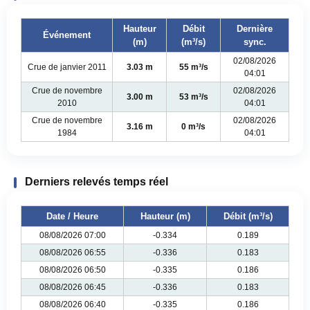
Hauteur
Débit
Dernière
Événement
(m)
(m³/s)
sync.
02/08/2026
Crue de janvier 2011
3.03 m
55 m³/s
04:01
Crue de novembre
02/08/2026
3.00 m
53 m³/s
2010
04:01
Crue de novembre
02/08/2026
3.16 m
0 m³/s
1984
04:01
Derniers relevés temps réel
Date / Heure
Hauteur (m)
Débit (m³/s)
08/08/2026 07:00
-0.334
0.189
08/08/2026 06:55
-0.336
0.183
08/08/2026 06:50
-0.335
0.186
08/08/2026 06:45
-0.336
0.183
08/08/2026 06:40
-0.335
0.186