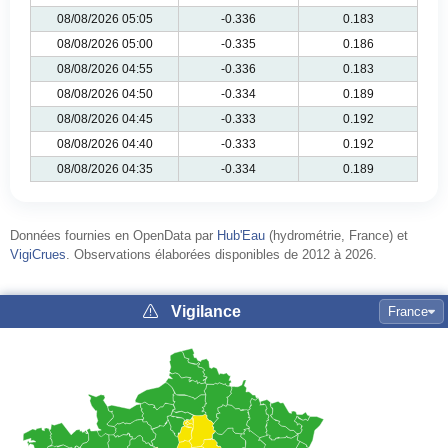
08/08/2026 05:05
-0.336
0.183
08/08/2026 05:00
-0.335
0.186
08/08/2026 04:55
-0.336
0.183
08/08/2026 04:50
-0.334
0.189
08/08/2026 04:45
-0.333
0.192
08/08/2026 04:40
-0.333
0.192
08/08/2026 04:35
-0.334
0.189
Données fournies en OpenData par
Hub'Eau
(hydrométrie, France) et
VigiCrues
. Observations élaborées disponibles de 2012 à 2026.
Vigilance
France