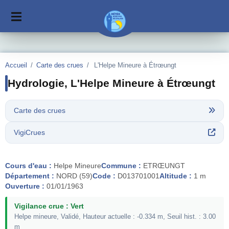
Accueil
/
Carte des crues
/
L'Helpe Mineure à Étrœungt
Hydrologie, L'Helpe Mineure à Étrœungt
Carte des crues
VigiCrues
Cours d'eau :
Helpe Mineure
Commune :
ETRŒUNGT
Département :
NORD (59)
Code :
D013701001
Altitude :
1 m
Ouverture :
01/01/1963
Vigilance crue : Vert
Helpe mineure, Validé, Hauteur actuelle : -0.334 m, Seuil hist. : 3.00
m