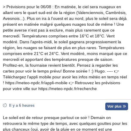
> Prévisions pour le 06/08 : En matinée, le ciel sera nuageux en
allant vers le quart sud-est de la région (Valenciennois, Cambrésis,
Avesnois...). Plus on ira à l'ouest et au nord, plus le soleil sera déjà
présent en matinée malgré quelques nuages tout de même ! Une
petite averse n'est pas à exclure, mais plus rarement que ce
mercredi. Températures comprises entre 16°C et 18°C. Vent
modéré. Dans l'après-midi, le soleil gagnera progressivement la
région, les nuages se faisant de plus en plus rares. Températures
comprises entre 21°C et 24°C. Vent modéré, moins marqué que ce
mercredi et apportant des températures presque de saison.
Profitez-en, la fournaise revient bientôt. Pensez à regarder les
cartes pour voir le temps prévu! Bonne soirée ! :) Hugo. ---- 👉
Téléchargez l'appli mobile pour avoir les infos météo en temps réel
! https://meteo-npdc.fr/appli-mobile 👉 Retrouvez les prévisions
pour votre ville sur https://meteo-npdc.fr/recherche
Il y a 6 heures
Voir plus
Le soleil est de retour presque partout ce soir ! Demain on
retrouvera le même type de temps, avec quelques gouttes pour les
plus chanceux (oui, avoir de la pluie en ce moment est une