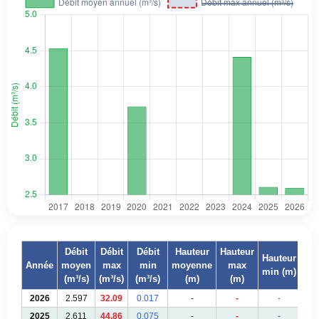
Débit
Débit
Débit
Hauteur
Hauteur
Hauteur
Année
moyen
max
min
moyenne
max
min (m)
(m³/s)
(m³/s)
(m³/s)
(m)
(m)
2026
2.597
32.09
0.017
-
-
-
2025
2.611
44.86
0.075
-
-
-