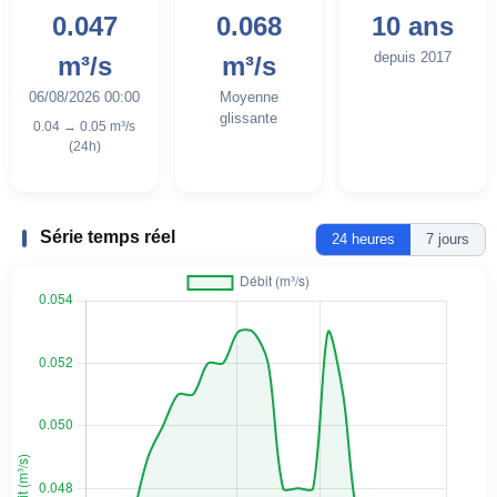
0.047
0.068
10 ans
depuis 2017
m³/s
m³/s
06/08/2026 00:00
Moyenne
glissante
0.04 → 0.05 m³/s
(24h)
Série temps réel
24 heures
7 jours