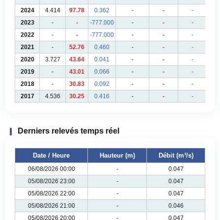
2024
4.414
97.78
0.362
-
-
-
2023
-
-
-777.000
-
-
-
2022
-
-
-777.000
-
-
-
2021
-
52.76
0.460
-
-
-
2020
3.727
43.64
0.041
-
-
-
2019
-
43.01
0.066
-
-
-
2018
-
30.83
0.092
-
-
-
2017
4.536
30.25
0.416
-
-
-
Derniers relevés temps réel
Date / Heure
Hauteur (m)
Débit (m³/s)
06/08/2026 00:00
-
0.047
05/08/2026 23:00
-
0.047
05/08/2026 22:00
-
0.047
05/08/2026 21:00
-
0.046
05/08/2026 20:00
-
0.047