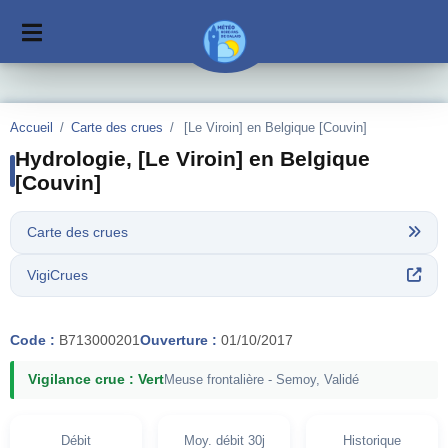
Accueil
/
Carte des crues
/
[Le Viroin] en Belgique [Couvin]
Hydrologie, [Le Viroin] en Belgique
[Couvin]
Carte des crues
VigiCrues
Code :
B713000201
Ouverture :
01/10/2017
Vigilance crue : Vert
Meuse frontalière - Semoy, Validé
Débit
Moy. débit 30j
Historique