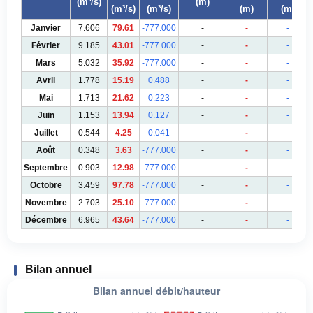
(m³/s)
(m)
(m³/s)
(m³/s)
(m)
(m)
Janvier
7.606
79.61
-777.000
-
-
-
Février
9.185
43.01
-777.000
-
-
-
Mars
5.032
35.92
-777.000
-
-
-
Avril
1.778
15.19
0.488
-
-
-
Mai
1.713
21.62
0.223
-
-
-
Juin
1.153
13.94
0.127
-
-
-
Juillet
0.544
4.25
0.041
-
-
-
Août
0.348
3.63
-777.000
-
-
-
Septembre
0.903
12.98
-777.000
-
-
-
Octobre
3.459
97.78
-777.000
-
-
-
Novembre
2.703
25.10
-777.000
-
-
-
Décembre
6.965
43.64
-777.000
-
-
-
Bilan annuel