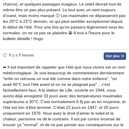
chance), et quelques passages nuageux. Le soleil devrait tout de
même être un peu plus présent. Le tout avec un vent toujours
d'ouest, mais moins marqué 🙂 Les maximales ne dépasseront pas
les 20°C à 23°C demain, ce qui peut sembler exceptionnel depuis
le début de l'été. Pour une fois qu'on passera légèrement sous les
normales, on ne va pas se plaindre 😁 A tout à l'heure pour le
bulletin détaillé ! Hugo
Il y a 9 heures
Voir plus
➡ Il est important de rappeler que l'été que nous vivons est un ovni
météorologique. Je vois beaucoup de commentaires dernièrement
"enfin on retrouve un vrai été comme dans notre enfance", "on
avait 40°C tout l'été avant et on ne se plaignait pas"... c'est
factuellement faux. A la station de Lille, ouverte en 1944, nous
avons déjà enregistré 33 jours avec des températures maximales
supérieures à 30°C. C'est normalement 6.8j par an en moyenne, et
l'été est loin d'être terminé. C'était 22 jours en 1947, et 20 jours
uniquement en 1976. Vous avez le droit d'aimer le soleil et la
chaleur, personne ne dit le contraire. Il est par contre incensé de
trouver ça "normal", et de ne pas penser aux conséquences sur la