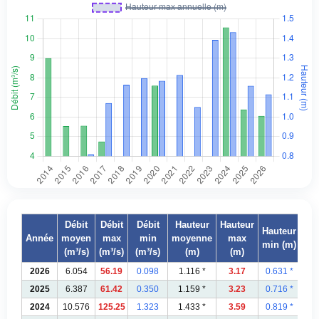
Débit
Débit
Débit
Hauteur
Hauteur
Hauteur
Année
moyen
max
min
moyenne
max
min (m)
(m³/s)
(m³/s)
(m³/s)
(m)
(m)
2026
6.054
56.19
0.098
1.116 *
3.17
0.631 *
2025
6.387
61.42
0.350
1.159 *
3.23
0.716 *
2024
10.576
125.25
1.323
1.433 *
3.59
0.819 *