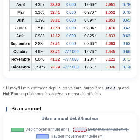
Avril
4.357
28.80
0.000
1.066 *
2.951
0.780 *
Mai
3.363
32.41
0.000
0.970 *
2.552
0.700 *
Juin
3.390
38.81
0.000
0.894 *
2.853
0.658 *
Juillet
1.510
12.59
0.000
0.804 *
1.470
0.631 *
Août
0.983
12.82
0.000
0.825 *
1.833
0.622 *
Septembre
2.835
47.51
0.000
0.866 *
3.063
0.637 *
Octobre
4.986
83.71
-777.000
1.076 *
3.445
0.663 *
Novembre
6.046
41.62
-777.000
1.284 *
3.121
0.718 *
Décembre
12.472
78.79
-777.000
1.661 *
3.346
0.740 *
* H moy/H min estimées depuis les valeurs journalières
quand
HIXnJ
Hub'Eau ne publie pas les agrégats mensuels officiels.
Bilan annuel