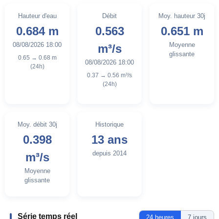
Hauteur d'eau
Débit
Moy. hauteur 30j
0.684 m
0.563
0.651 m
08/08/2026 18:00
Moyenne
m³/s
glissante
0.65 → 0.68 m
08/08/2026 18:00
(24h)
0.37 → 0.56 m³/s
(24h)
Moy. débit 30j
Historique
0.398
13 ans
depuis 2014
m³/s
Moyenne
glissante
Série temps réel
24 heures
7 jours