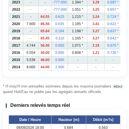
2023
-
-
-777.000
1.394 *
3.29
0.697 *
2022
-
-
-777.000
1.051 *
3.25
0.657 *
2021
-
64.55
0.615
1.215 *
3.24
0.724 *
2020
7.600
86.56
0.035
1.185 *
3.41
0.622 *
2019
-
65.84
0.184
1.198 *
3.27
0.637 *
2018
-
65.45
0.110
1.165 *
3.27
0.642 *
2017
4.744
56.40
0.000
1.071 *
3.19
0.670 *
2016
5.554
40.00
0.000
0.808 *
1.21
0.730 *
2015
5.538
46.00
0.000
-
-
-
2014
9.000
44.00
2.000
-
-
-
* H moy/H min annuelles estimées depuis les maxima journaliers
HIXnJ
quand Hub'Eau ne publie pas les agrégats annuels officiels.
Derniers relevés temps réel
Date / Heure
Hauteur (m)
Débit (m³/s)
08/08/2026 18:00
0.684
0.563