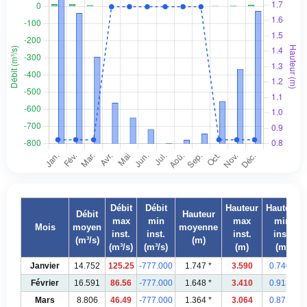
Débit
Débit
Hauteur
Hauteur
Débit
Hauteur
max
min
max
min
Mois
moyen
moyenne
inst.
inst.
inst.
inst.
(m³/s)
(m)
(m³/s)
(m³/s)
(m)
(m)
Janvier
14.752
125.25
-777.000
1.747 *
3.590
0.740 *
Février
16.591
86.56
-777.000
1.648 *
3.410
0.913 *
Mars
8.806
46.49
-777.000
1.364 *
3.064
0.872 *