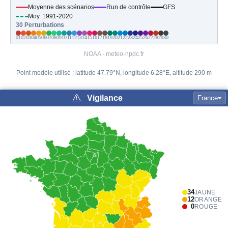
Moyenne des scénarios
Run de contrôle
GFS
Moy. 1991-2020
30 Perturbations
01
02
03
04
05
06
07
08
09
10
11
12
13
14
15
16
17
18
19
20
21
22
23
24
25
26
27
28
29
30
NOAA - meteo-npdc.fr
Point modèle utilisé : latitude 47.79°N, longitude 6.28°E, altitude 290 m
Vigilance
France
34
JAUNE
12
ORANGE
0
ROUGE