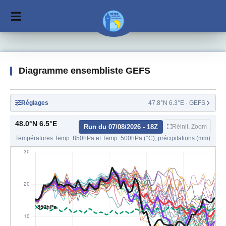
Diagramme ensembliste
GEFS
Réglages
47.8°N 6.3°E · GEFS
48.0°N 6.5°E
Run du 07/08/2026 - 18Z
Réinit. Zoom
Températures Temp. 850hPa et Temp. 500hPa (°C), précipitations (mm)