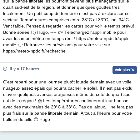
sur la bande littorale. Ils pourront devenir plus menaçants sur le
quart sud-est de la région, et donner quelques gouttes très
localement. Un petit coup de tonnerre n'est pas à exclure sur ce
secteur. Températures comprises entre 28°C et 33°C, loc. 34°C.
Vent faible. Pensez à regarder les cartes pour voir le temps prévu!
Bonne soirée ! :) Hugo. ---- 👉 Téléchargez l'appli mobile pour
avoir les infos météo en temps réel ! https://meteo-npdc.fr/appli-
mobile 👉 Retrouvez les prévisions pour votre ville sur
https://meteo-npdc.fr/recherche
Il y a 17 heures
Voir plus
C'est reparti pour une journée plutôt lourde demain avec un voile
nuageux assez épais qui pourra cacher le soleil. Il n'est pas exclu
d'avoir quelques averses orageuses même du côté du quart sud-
est de la région ! ⛈ Les températures continueront leur hausse,
avec des maximales de 29°C à 33°C. Pas de jaloux, il ne fera pas
plus frais sur la bande littorale demain. A tout à l'heure pour votre
bulletin détaillé 🙂 Hugo