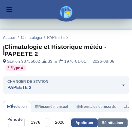
Accueil
/
Climatologie
/
PAPEETE 2
Climatologie et Historique météo -
PAPEETE 2
Station 98735002
39 m
1976-01-01 → 2026-08-06
Type 4
CHANGER DE STATION
PAPEETE 2
Évolution
Résumé mensuel
Normales et records
H
Période
-
Appliquer
Réinitialiser
: