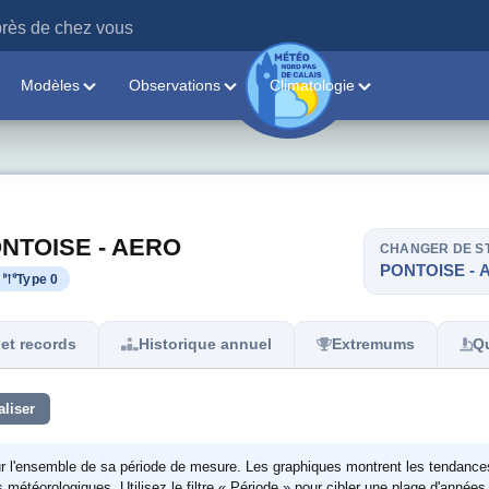
rès de chez vous
Modèles
Observations
Climatologie
 PONTOISE - AERO
CHANGER DE S
PONTOISE - 
Type 0
et records
Historique annuel
Extremums
Qu
aliser
ur l'ensemble de sa période de mesure. Les graphiques montrent les tendance
étéorologiques. Utilisez le filtre « Période » pour cibler une plage d'années