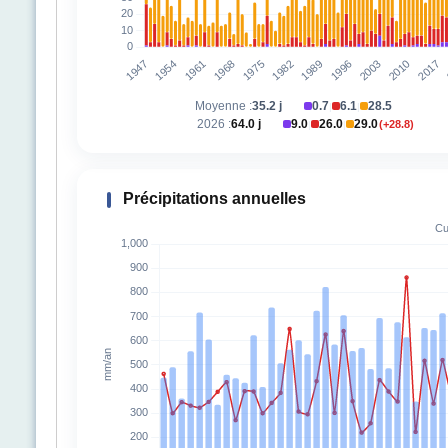
Moyenne :
35.2 j
0.7
6.1
28.5
|
|
2026 :
64.0 j
9.0
26.0
29.0
(+28.8)
|
|
Précipitations annuelles