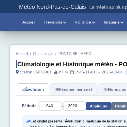
Météo Nord-Pas-de-Calais
La météo au plus p
Accueil
Prévisions
Vigilance
Imagerie
Accueil
/
Climatologie
/
PONTOISE - AERO
Climatologie et Historique météo -
Station 95078001
87 m
1946-11-01 → 2026-08-04
Évolution
Résumé mensuel
Normales 
-
Période :
Appliquer
Réiniti
Cet onglet présente l'
évolution climatique
de la station s
long terme des températures, précipitations et phénomènes m