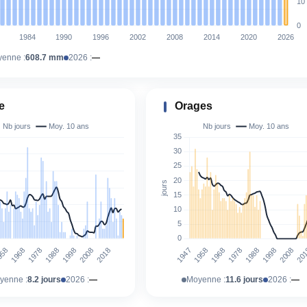
enne :
608.7 mm
2026 :
—
e
Orages
yenne :
8.2 jours
2026 :
—
Moyenne :
11.6 jours
2026 :
—