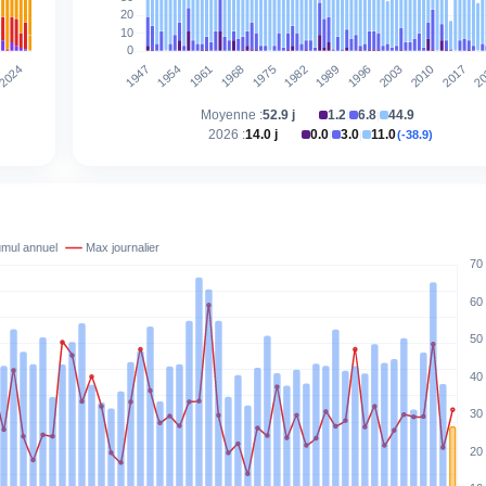
Moyenne :
52.9 j
1.2
6.8
44.9
|
|
2026 :
14.0 j
0.0
3.0
11.0
(-38.9)
|
|