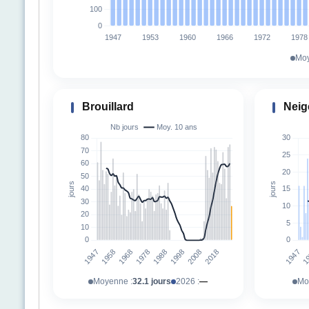
Moy
Brouillard
Neig
Moyenne :
32.1 jours
2026 :
—
Mo