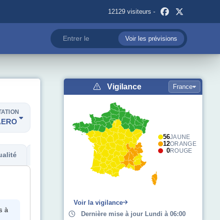
12129 visiteurs -
Voir les prévisions
Vigilance
France
TATION
AERO
56
JAUNE
12
ORANGE
0
ROUGE
alité
Métadonnées
Voir la vigilance
s à
Dernière mise à jour Lundi à 06:00