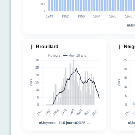
Moy
Brouillard
Neig
Moyenne :
11.6 jours
2026 :
—
Mo