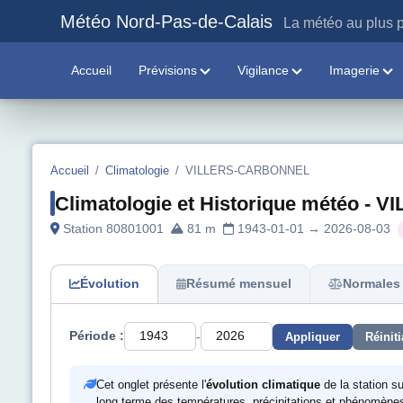
Météo Nord-Pas-de-Calais
La météo au plus p
Accueil
Prévisions
Vigilance
Imagerie
Accueil
/
Climatologie
/
VILLERS-CARBONNEL
Climatologie et Historique météo 
Station 80801001
81 m
1943-01-01 → 2026-08-03
Évolution
Résumé mensuel
Normales 
-
Période :
Appliquer
Réiniti
Cet onglet présente l'
évolution climatique
de la station s
long terme des températures, précipitations et phénomènes m