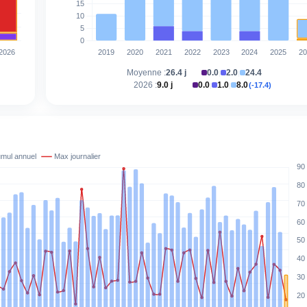
Moyenne :
26.4 j
0.0
2.0
24.4
|
|
2026 :
9.0 j
0.0
1.0
8.0
(-17.4)
|
|