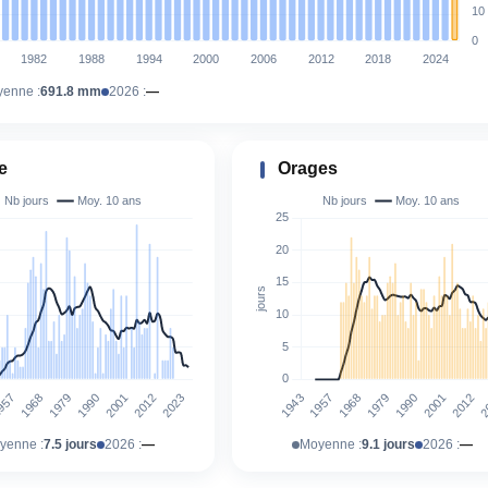
enne :
691.8 mm
2026 :
—
e
Orages
yenne :
7.5 jours
2026 :
—
Moyenne :
9.1 jours
2026 :
—