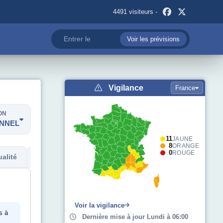
4491 visiteurs -
Voir les prévisions
Vigilance
France
ON
ONNEL
11
JAUNE
8
ORANGE
0
ROUGE
alité
Métadonnées
Voir la vigilance
s à
Dernière mise à jour Lundi à 06:00