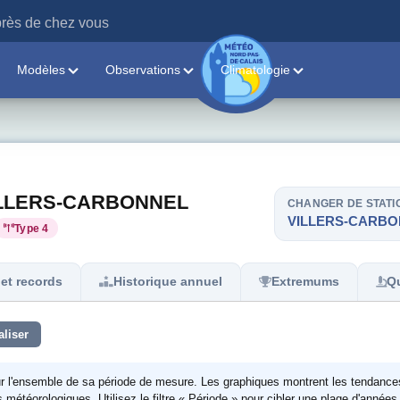
rès de chez vous
Modèles
Observations
Climatologie
- VILLERS-CARBONNEL
CHANGER DE STATI
VILLERS-CARB
Type 4
et records
Historique annuel
Extremums
Qu
aliser
ur l'ensemble de sa période de mesure. Les graphiques montrent les tendance
étéorologiques. Utilisez le filtre « Période » pour cibler une plage d'années