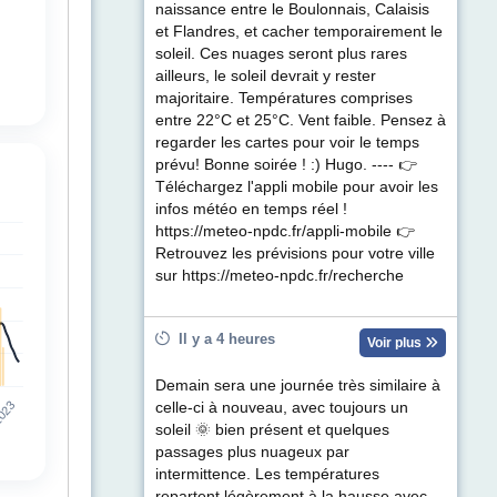
naissance entre le Boulonnais, Calaisis
et Flandres, et cacher temporairement le
soleil. Ces nuages seront plus rares
ailleurs, le soleil devrait y rester
majoritaire. Températures comprises
entre 22°C et 25°C. Vent faible. Pensez à
regarder les cartes pour voir le temps
prévu! Bonne soirée ! :) Hugo. ---- 👉
Téléchargez l'appli mobile pour avoir les
infos météo en temps réel !
https://meteo-npdc.fr/appli-mobile 👉
Retrouvez les prévisions pour votre ville
sur https://meteo-npdc.fr/recherche
Il y a 4 heures
Voir plus
Demain sera une journée très similaire à
celle-ci à nouveau, avec toujours un
soleil 🌞 bien présent et quelques
passages plus nuageux par
intermittence. Les températures
repartent légèrement à la hausse avec