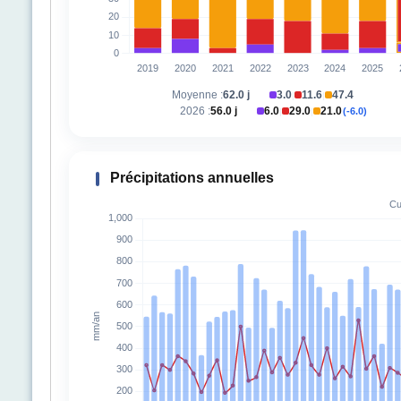
Moyenne :
62.0 j
3.0
11.6
47.4
|
|
2026 :
56.0 j
6.0
29.0
21.0
(-6.0)
|
|
Précipitations annuelles