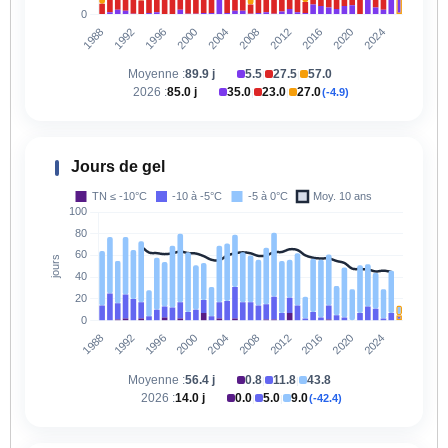
Moyenne :
89.9 j
5.5
27.5
57.0
|
|
2026 :
85.0 j
35.0
23.0
27.0
(-4.9)
|
|
Jours de gel
Moyenne :
56.4 j
0.8
11.8
43.8
|
|
2026 :
14.0 j
0.0
5.0
9.0
(-42.4)
|
|