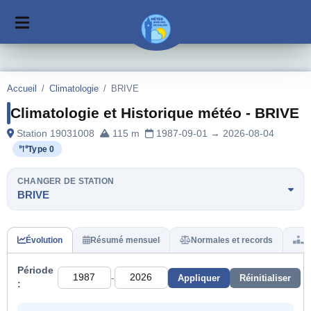
Accueil
/
Climatologie
/
BRIVE
Climatologie et Historique météo - BRIVE
Station 19031008
115 m
1987-09-01 → 2026-08-04
Type 0
CHANGER DE STATION
BRIVE
Évolution
Résumé mensuel
Normales et records
H
Période
-
Appliquer
Réinitialiser
: