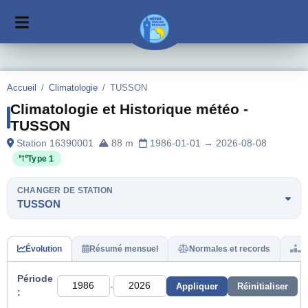
Accueil
/
Climatologie
/
TUSSON
Climatologie et Historique météo -
TUSSON
Station 16390001
88 m
1986-01-01 → 2026-08-08
Type 1
CHANGER DE STATION
TUSSON
Évolution
Résumé mensuel
Normales et records
H
Période
-
Appliquer
Réinitialiser
: