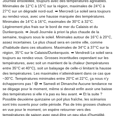
Journée ensoleillée, toujours avec des températures agréables.
Minimales de 12°C à 15°C sur la région, maximales de 24°C à
27°C sur un dégradé nord-sud. ➡ Mercredi Le soleil sera toujours
au rendez-vous, avec une hausse marquée des températures.
Minimales de 14°C à 16°C, maximales de 30°C à 32°C.
Légèrement plus frais sur le bord de mer du Calaisis et du
Dunkerquois. ➡ Jeudi Journée à priori la plus chaude de la
semaine, toujours sous le soleil. Minimales autour de 16°C à 20°C,
assez incertaines. Le plus chaud sera en centre ville, comme
d'habitude dans ces situations. Maximales de 34°C à 37°C sur la
région, 35°C sur le Calaisis/Dunkerquois. ➡ Vendredi Le soleil sera
toujours au rendez-vous. Grosses incertitudes cependant sur les
températures, avec soit un maintient de la chaleur (températures
entre 35°C et 40°C), soit un balayage de celle-ci limitant la hausse
des températures. Les maximales n'atteindraient dans ce cas que
~30°C. Températures minimales entre 20°C et 22°C, ça nous n'y
échapperons pas ! 😅 ➡ Samedi et Dimanche Aucune tendance ne
se dégage pour le moment, même si devrait enfin avoir une baisse
des températures si elle n'a pas eu lieu avant. ➡ Et la suite ?
Possible deuxième quinzaine un poil plus fraîche, les scénarios
sont très ouverts pour cette période. Pas de très grosses chaleurs
en vue pour le moment, on espére retourner vers des
températures de saison avec peut-être un peu plus d'humidité.