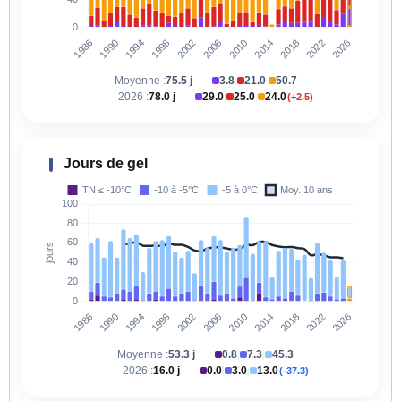
Moyenne :
75.5 j
3.8
21.0
50.7
|
|
2026 :
78.0 j
29.0
25.0
24.0
(+2.5)
|
|
Jours de gel
Moyenne :
53.3 j
0.8
7.3
45.3
|
|
2026 :
16.0 j
0.0
3.0
13.0
(-37.3)
|
|