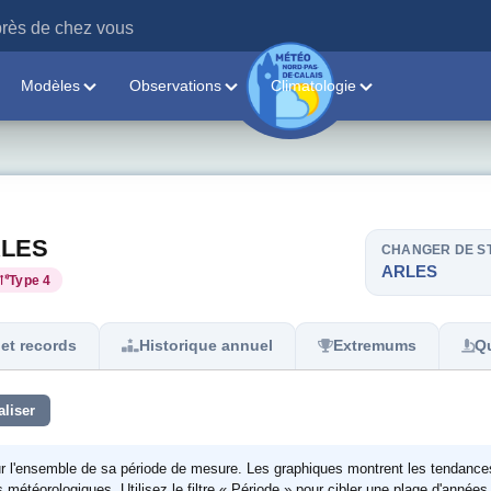
rès de chez vous
Modèles
Observations
Climatologie
ARLES
CHANGER DE S
ARLES
Type 4
et records
Historique annuel
Extremums
Qu
aliser
ur l'ensemble de sa période de mesure. Les graphiques montrent les tendance
étéorologiques. Utilisez le filtre « Période » pour cibler une plage d'années