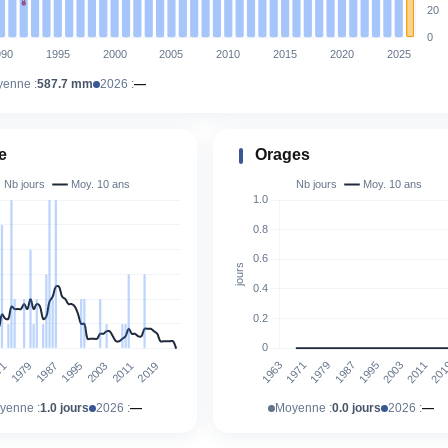
enne :
587.7 mm
2026 :
—
e
Orages
yenne :
1.0 jours
2026 :
—
Moyenne :
0.0 jours
2026 :
—