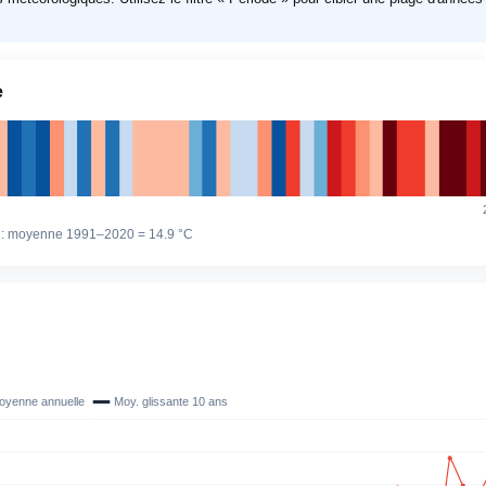
e
 : moyenne 1991–2020 =
14.9 °C