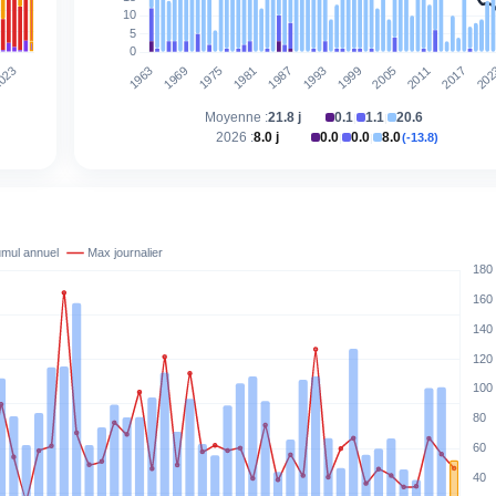
Moyenne :
21.8 j
0.1
1.1
20.6
|
|
2026 :
8.0 j
0.0
0.0
8.0
(-13.8)
|
|