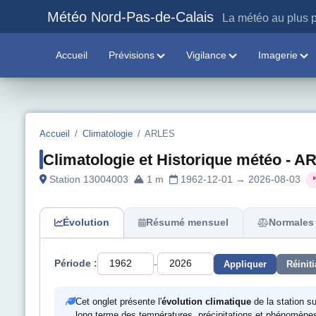
Météo Nord-Pas-de-Calais
La météo au plus p
Accueil
Prévisions
Vigilance
Imagerie
Accueil
/
Climatologie
/
ARLES
Climatologie et Historique météo - 
Station 13004003
1 m
1962-12-01 → 2026-08-03
Évolution
Résumé mensuel
Normales 
-
Période :
Appliquer
Réiniti
Cet onglet présente l'
évolution climatique
de la station s
long terme des températures, précipitations et phénomènes m