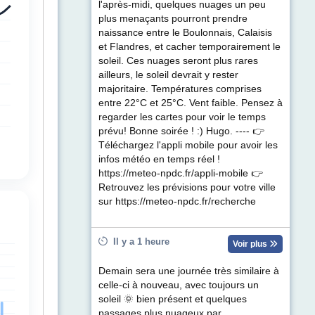
l'après-midi, quelques nuages un peu
plus menaçants pourront prendre
naissance entre le Boulonnais, Calaisis
et Flandres, et cacher temporairement le
soleil. Ces nuages seront plus rares
ailleurs, le soleil devrait y rester
majoritaire. Températures comprises
entre 22°C et 25°C. Vent faible. Pensez à
regarder les cartes pour voir le temps
prévu! Bonne soirée ! :) Hugo. ---- 👉
Téléchargez l'appli mobile pour avoir les
infos météo en temps réel !
https://meteo-npdc.fr/appli-mobile 👉
Retrouvez les prévisions pour votre ville
sur https://meteo-npdc.fr/recherche
Il y a 1 heure
Voir plus
Demain sera une journée très similaire à
celle-ci à nouveau, avec toujours un
soleil 🌞 bien présent et quelques
passages plus nuageux par