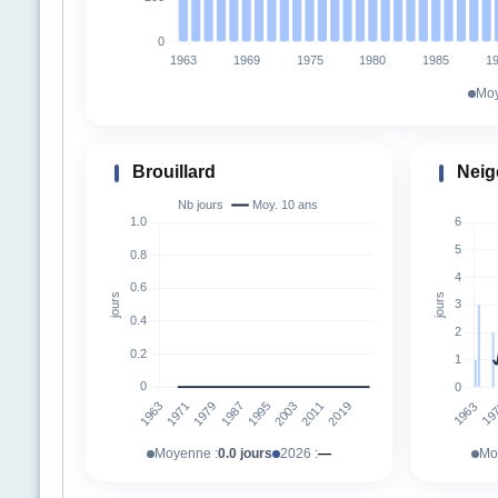
Moy
Brouillard
Neig
Moyenne :
0.0 jours
2026 :
—
Mo