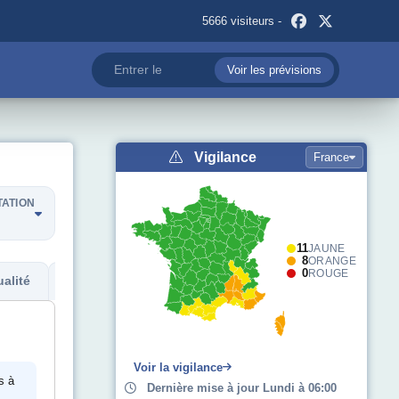
5666 visiteurs -
Voir les prévisions
Vigilance
France
TATION
11
JAUNE
8
ORANGE
0
ROUGE
alité
Métadonnées
Voir la vigilance
s à
Dernière mise à jour Lundi à 06:00