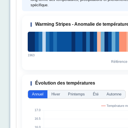
spécifique.
Warming Stripes - Anomalie de températur
1963
Référence
Évolution des températures
Annuel
Hiver
Printemps
Été
Automne