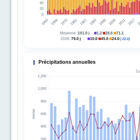
Moyenne :
101.0 j
1.2
28.6
71.1
|
|
2026 :
79.0 j
10.0
45.0
24.0
(-22.0)
|
|
Précipitations annuelles