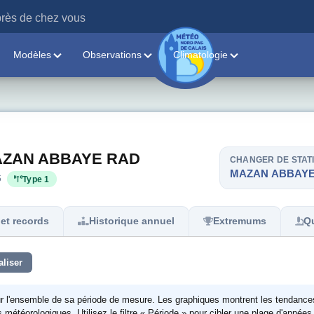
rès de chez vous
Modèles
Observations
Climatologie
- MAZAN ABBAYE RAD
CHANGER DE STAT
MAZAN ABBAYE
6
Type 1
et records
Historique annuel
Extremums
Qu
aliser
ur l'ensemble de sa période de mesure. Les graphiques montrent les tendance
étéorologiques. Utilisez le filtre « Période » pour cibler une plage d'années