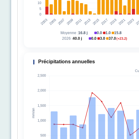
Moyenne :
16.8 j
0.0
1.0
15.8
|
|
2026 :
40.0 j
0.0
3.0
37.0
(+23.2)
|
|
Précipitations annuelles