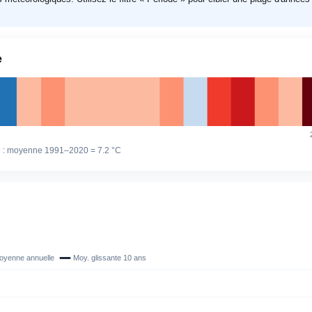
e
e : moyenne 1991–2020 =
7.2 °C