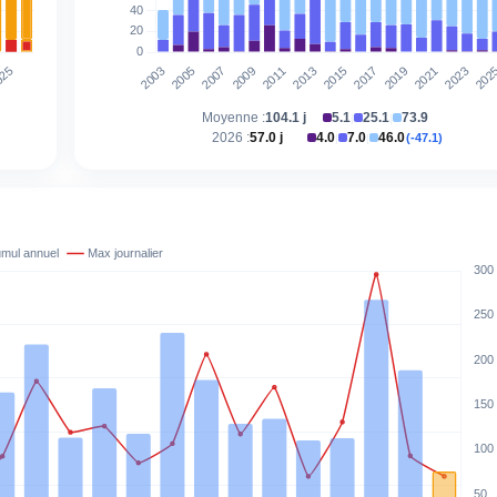
Moyenne :
104.1 j
5.1
25.1
73.9
|
|
2026 :
57.0 j
4.0
7.0
46.0
(-47.1)
|
|