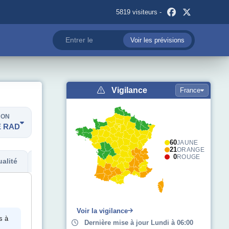
5819 visiteurs -
Voir les prévisions
Vigilance
France
ION
 RAD
60
JAUNE
21
ORANGE
0
ROUGE
alité
Métadonnées
Voir la vigilance
s à
Dernière mise à jour Lundi à 06:00