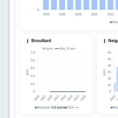
Moy
Brouillard
Neig
Moyenne :
0.0 jours
2026 :
—
Moy