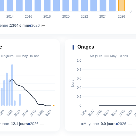
enne :
1304.6 mm
2026 :
—
e
Orages
enne :
12.1 jours
2026 :
—
Moyenne :
0.0 jours
2026 :
—