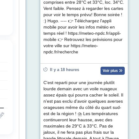
comprises entre 28°C et 33°C, loc. 34°C.
Vent faible. Pensez à regarder les cartes
pour voir le temps prévu! Bonne soirée !
:) Hugo. ---- 👉 Téléchargez l'appli
mobile pour avoir les infos météo en
temps réel ! https://meteo-npdc.fr/appli-
mobile 👉 Retrouvez les prévisions pour
votre ville sur https://meteo-
npdc.fr/recherche
Il y a 18 heures
Voir plus
C'est reparti pour une journée plutôt
lourde demain avec un voile nuageux
assez épais qui pourra cacher le soleil. Il
n'est pas exclu d'avoir quelques averses
orageuses même du côté du quart sud-
est de la région ! ⛈ Les températures
continueront leur hausse, avec des
maximales de 29°C à 33°C. Pas de
jaloux, il ne fera pas plus frais sur la
bande littorale demain. A tout à l'heure