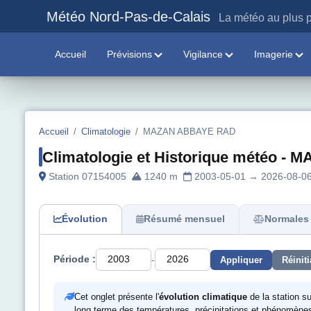
Météo Nord-Pas-de-Calais
La météo au plus p
Accueil
Prévisions
Vigilance
Imagerie
Accueil
/
Climatologie
/
MAZAN ABBAYE RAD
Climatologie et Historique météo 
Station 07154005
1240 m
2003-05-01 → 2026-08-0
Évolution
Résumé mensuel
Normales 
-
Période :
Appliquer
Réiniti
Cet onglet présente l'
évolution climatique
de la station s
long terme des températures, précipitations et phénomènes m