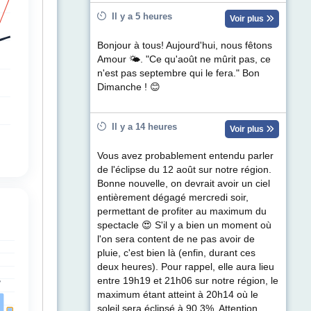
Il y a 5 heures
Voir plus
Bonjour à tous! Aujourd'hui, nous fêtons
Amour 🌤. "Ce qu'août ne mûrit pas, ce
n'est pas septembre qui le fera." Bon
Dimanche ! 😊
Il y a 14 heures
Voir plus
Vous avez probablement entendu parler
de l'éclipse du 12 août sur notre région.
Bonne nouvelle, on devrait avoir un ciel
entièrement dégagé mercredi soir,
permettant de profiter au maximum du
spectacle 😍 S'il y a bien un moment où
l'on sera content de ne pas avoir de
pluie, c'est bien là (enfin, durant ces
deux heures). Pour rappel, elle aura lieu
entre 19h19 et 21h06 sur notre région, le
maximum étant atteint à 20h14 où le
soleil sera éclipsé à 90.3%. Attention,