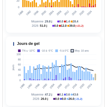
Moyenne :
29.8 j
0.0
1.4
28.4
|
|
2026 :
51.0 j
0.0
12.0
39.0
(+21.2)
|
|
Jours de gel
Moyenne :
47.2 j
0.1
3.6
43.6
|
|
2026 :
26.0 j
0.0
0.0
26.0
(-21.2)
|
|