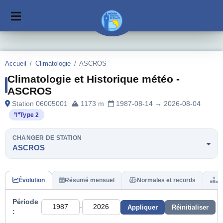
Accueil
/
Climatologie
/
ASCROS
Climatologie et Historique météo -
ASCROS
Station 06005001
1173 m
1987-08-14 → 2026-08-04
Type 2
CHANGER DE STATION
ASCROS
Évolution
Résumé mensuel
Normales et records
H
Période
-
Appliquer
Réinitialiser
: