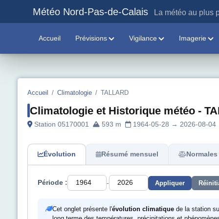
Météo Nord-Pas-de-Calais
La météo au plus p
Accueil
Prévisions
Vigilance
Imagerie
Accueil
/
Climatologie
/
TALLARD
Climatologie et Historique météo - 
Station 05170001
593 m
1964-05-28 → 2026-08-04
Évolution
Résumé mensuel
Normales 
-
Période :
Appliquer
Réiniti
Cet onglet présente l'
évolution climatique
de la station s
long terme des températures, précipitations et phénomènes m