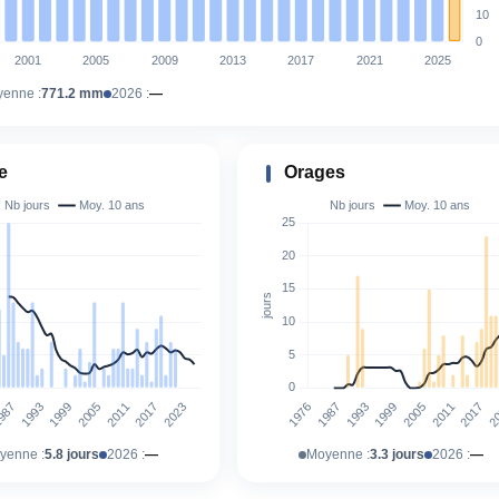
enne :
771.2 mm
2026 :
—
e
Orages
yenne :
5.8 jours
2026 :
—
Moyenne :
3.3 jours
2026 :
—