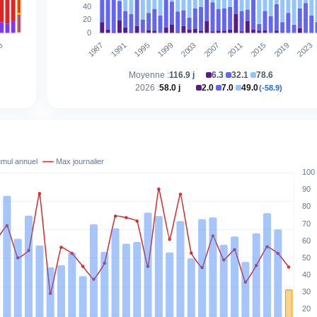
Moyenne :
116.9 j
6.3
32.1
78.6
|
|
2026 :
58.0 j
2.0
7.0
49.0
(-58.9)
|
|