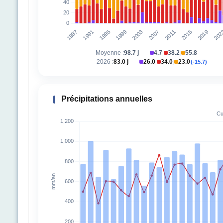
Moyenne :
98.7 j
4.7
38.2
55.8
|
|
2026 :
83.0 j
26.0
34.0
23.0
(-15.7)
|
|
Précipitations annuelles