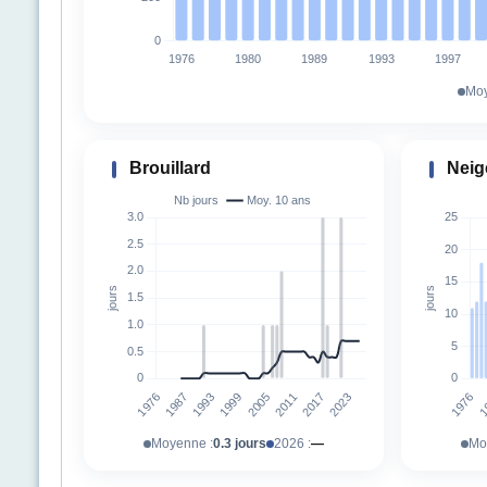
Moy
Brouillard
Neig
Moyenne :
0.3 jours
2026 :
—
Mo