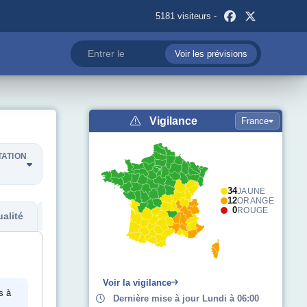
5181 visiteurs -
Voir les prévisions
Vigilance
France
TATION
34
JAUNE
12
ORANGE
0
ROUGE
alité
Métadonnées
Voir la vigilance
s à
Dernière mise à jour Lundi à 06:00