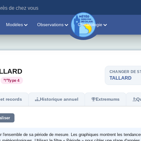
rès de chez vous
Modèles
Observations
Climatologie
TALLARD
CHANGER DE S
TALLARD
Type 4
et records
Historique annuel
Extremums
Qu
aliser
ur l'ensemble de sa période de mesure. Les graphiques montrent les tendance
étéorologiques. Utilisez le filtre « Période » pour cibler une plage d'années