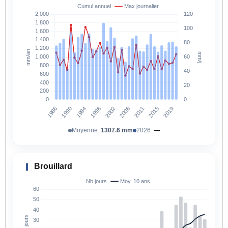
Moyenne :
1307.6 mm
2026 :
—
Brouillard