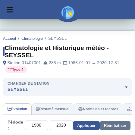
Accueil
/
Climatologie
/
SEYSSEL
Climatologie et Historique météo -
SEYSSEL
Station 01407001
285 m
1986-01-01 → 2020-12-31
Type 4
CHANGER DE STATION
SEYSSEL
Évolution
Résumé mensuel
Normales et records
H
Période
-
Appliquer
Réinitialiser
: